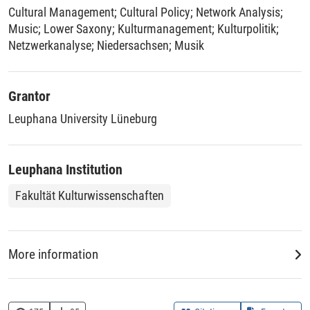
beziehungsweise inwieweit Netzwerkbildungen auch zu
Cultural Management
;
Cultural Policy
;
Network Analysis
;
negativen Effekten für ihre Akteure führen können. In dieser
Music
;
Lower Saxony
;
Kulturmanagement
;
Kulturpolitik
;
Dissertation wird mit qualitativen Methoden und auf
Netzwerkanalyse
;
Niedersachsen
;
Musik
theoretischer Basis der Relationalen Soziologie die Situation
in Bezug auf Netzwerkbildungen im Musiksektor von
Niedersachsen analysiert. Dies geschieht vor den Fragen,
Grantor
wer die Akteure in Niedersachsen sind, und welchen
Leuphana University Lüneburg
Funktionsweisen und Mechanismen ihre
Vernetzungsbestrebungen unterliegen. Ferner werden die
Interaktionen zwischen sozialen Akteuren und
Leuphana Institution
institutioneller Kulturarbeit im Musiksektor dargestellt und
aufgezeigt, welche Prozesse in diesem Musiknetzwerk unter
Fakultät Kulturwissenschaften
dem Einfluss institutioneller Strukturen ablaufen.
More information
DDC
780 :: Musik