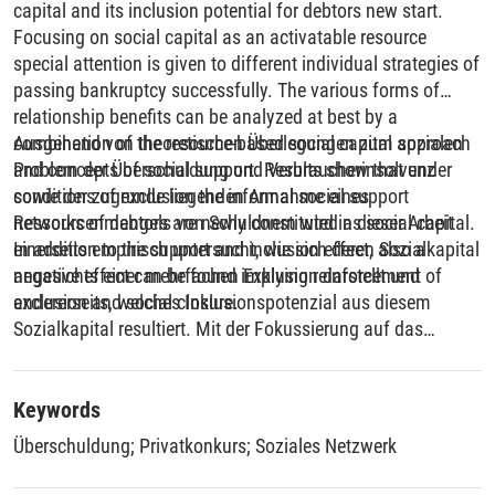
capital and its inclusion potential for debtors new start.
Focusing on social capital as an activatable resource
special attention is given to different individual strategies of
passing bankruptcy successfully. The various forms of
relationship benefits can be analyzed at best by a
combination of the resource-based social capital approach
Ausgehend von theoretischen Überlegungen zum sozialen
and concepts of social support. Results show that under
Problem der Überschuldung und Verbraucherinsolvenz
conditions of exclusion the informal social support
sowie der zugrunde liegenden Annahme eines
networks of debtors are newly constituted as social capital.
Ressourcenmangels von Schuldnern wird in dieser Arbeit
In addition to the support and inclusion effect, also a
einerseits empirisch untersucht, wie sich deren Sozialkapital
negative effect can be found implying reinforcement of
angesichts einer mehrfachen Exklusion darstellt und
exclusion and social closure.
andererseits, welches Inklusionspotenzial aus diesem
Sozialkapital resultiert. Mit der Fokussierung auf das
Sozialkapital als aktivierbare Ressource werden den
unterschiedlichen Handlungsstrategien und dem Bemühen
um ein erfolgreiches Passieren der Verbraucherinsolvenz
Keywords
besondere Aufmerksamkeit gewidmet. Durch die weitere
Überschuldung
;
Privatkonkurs
;
Soziales Netzwerk
Verknüpfung des ressourcenbasierten
Sozialkapitalansatzes mit Konzepten sozialer Unterstützung