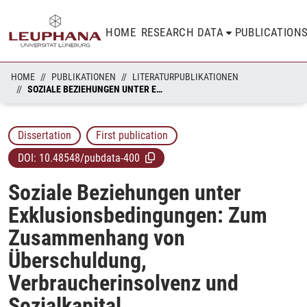
HOME
RESEARCH DATA
PUBLICATION
HOME
PUBLIKATIONEN
LITERATURPUBLIKATIONEN
SOZIALE BEZIEHUNGEN UNTER EXKLUSIONSBEDINGUNGEN: ZUM ZUSAMMENHANG VON ÜBERSCHULDUNG, VERBRAUCHERINSOLVENZ UND SOZIALKAPITAL
Dissertation
First publication
DOI:
10.48548/pubdata-400
Soziale Beziehungen unter
Exklusionsbedingungen: Zum
Zusammenhang von
Überschuldung,
Verbraucherinsolvenz und
Sozialkapital