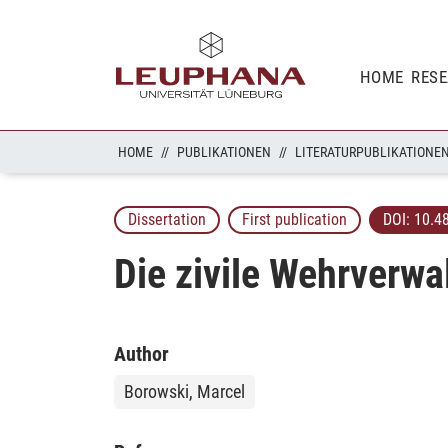
HOME
RES
HOME
PUBLIKATIONEN
LITERATURPUBLIKATIONE
Dissertation
First publication
DOI:
10.4
Die zivile Wehrverw
Author
Borowski, Marcel