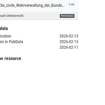
Borowski_Die_zivile_Wehrverwaltung_der_Bundeswehr_Diss.pdf
3 MB
nach Urheberrecht
Free Access
data
lication
2026-02-13
ion in PubData
2026-02-13
2026-02-11
he resource