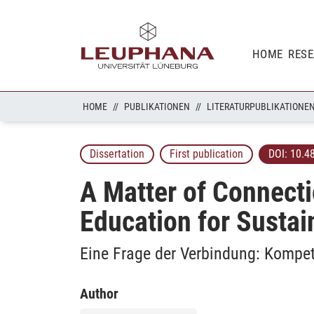
HOME
RES
HOME
PUBLIKATIONEN
LITERATURPUBLIKATIONE
Dissertation
First publication
DOI:
10.4
A Matter of Connect
Education for Susta
Eine Frage der Verbindung: Kompet
Author