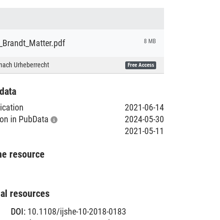
_Brandt_Matter.pdf
8 MB
nach Urheberrecht
Free Access
data
lication
2021-06-14
tion in PubData
2024-05-30
2021-05-11
he resource
nal resources
DOI
:
10.1108/ijshe-10-2018-0183