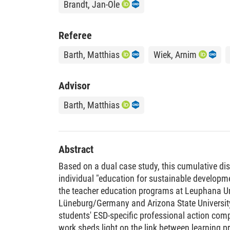
Brandt, Jan-Ole
Referee
Barth, Matthias
Wiek, Arnim
Advisor
Barth, Matthias
Abstract
Based on a dual case study, this cumulative di
individual "education for sustainable developme
the teacher education programs at Leuphana Un
Lüneburg/Germany and Arizona State University
students' ESD-specific professional action com
work sheds light on the link between learning 