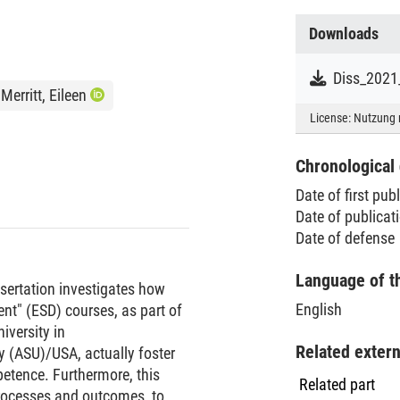
Downloads
Diss_2021
Merritt, Eileen
License:
Nutzung 
Chronological 
Date of first pub
Date of publica
Date of defense
Language of t
ssertation investigates how
English
nt" (ESD) courses, as part of
iversity in
Related exter
 (ASU)/USA, actually foster
petence. Furthermore, this
Related part
processes and outcomes, to