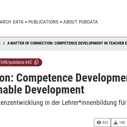
EARCH DATA
PUBLICATIONS
ABOUT PUBDATA
N
8548/pubdata-642
ion: Competence Developmen
inable Development
enzentwicklung in der Lehrer*innenbildung für
442
188