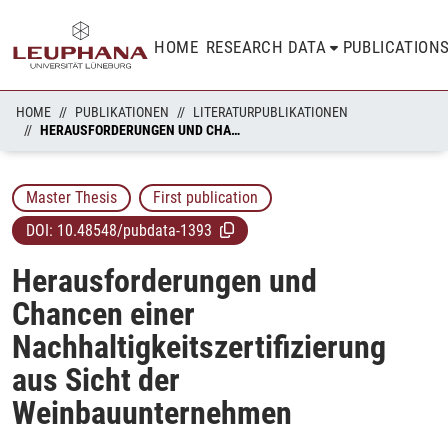
HOME
RESEARCH DATA
PUBLICATION
HOME
PUBLIKATIONEN
LITERATURPUBLIKATIONEN
HERAUSFORDERUNGEN UND CHANCEN EINER NACHHALTIGKEITSZERTIFIZIERUNG AUS SICHT DER WEINBAUUNTERNEHMEN
Master Thesis
First publication
DOI:
10.48548/pubdata-1393
Herausforderungen und
Chancen einer
Nachhaltigkeitszertifizierung
aus Sicht der
Weinbauunternehmen