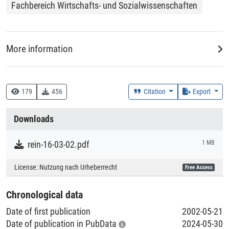
Fachbereich Wirtschafts- und Sozialwissenschaften
Erweiterung der Handlungsspielräume zu geben.
More information
DDC
330 :: Wirtschaft
179
456
Citation
Export
Creation Context
Downloads
Research
rein-16-03-02.pdf
1 MB
Collections
License:
Nutzung nach Urheberrecht
Free Access
Literaturpublikationen
Chronological data
Date of first publication
2002-05-21
Date of publication in PubData
2024-05-30