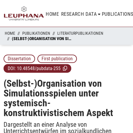
HOME
RESEARCH DATA
PUBLICATION
HOME
PUBLIKATIONEN
LITERATURPUBLIKATIONEN
(SELBST-)ORGANISATION VON SIMULATIONSSPIELEN UNTER SYSTEMISCH-KONSTRUKTIVISTISCHEM ASPEKT
Dissertation
First publication
DOI:
10.48548/pubdata-255
(Selbst-)Organisation von
Simulationsspielen unter
systemisch-
konstruktivistischem Aspekt
Dargestellt an einer Analyse von
Unterrichtsentwürfen im sozialkundlichen