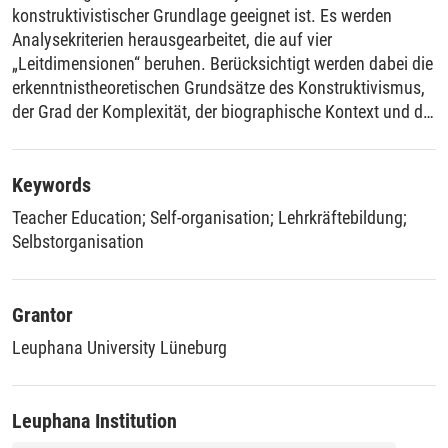
konstruktivistischer Grundlage geeignet ist. Es werden
Analysekriterien herausgearbeitet, die auf vier
„Leitdimensionen“ beruhen. Berücksichtigt werden dabei die
erkenntnistheoretischen Grundsätze des Konstruktivismus,
der Grad der Komplexität, der biographische Kontext und der
Steuerung- und Wahlmöglichkeiten durch die Schüler. Sie
unterliegen dem Einfluß externer situativer, didaktischer,
methodischer und institutioneller Faktoren. In Form einer
Keywords
analytischen Forschungsstudie wird die Durchführbarkeit
Teacher Education
;
Self-organisation
;
Lehrkräftebildung
;
des Konzeptes nachgewiesen. Gegenstand der
Selbstorganisation
Untersuchung sind Planungen von Simulationsspielen, wie
sie im Rahmen der Ausbildung von Referendaren am
Staatlichen Studienseminar Hamburg als Entwürfe für den
Grantor
Unterricht im berufsbildenden Schulwesen ausgearbeitet
Leuphana University Lüneburg
worden sind. Dabei liegt der Fokus auf Rollen-, Plan- und
Diskussionsspielen. Die Ergebnisse werden dokumentiert
und bewertet. Die Analyse brachte eine große Streubreite
Leuphana Institution
von Planungsvarianten und damit die Möglichkeit,
zahlreiche Strukturierungsvorschläge im Hinblick auf eine