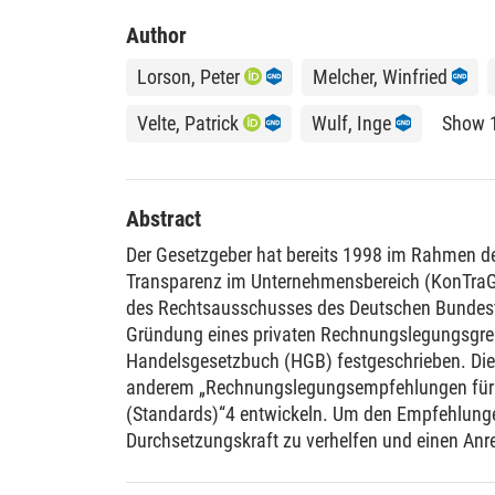
Author
Lorson, Peter
Melcher, Winfried
Velte, Patrick
Wulf, Inge
Show 
Abstract
Der Gesetzgeber hat bereits 1998 im Rahmen de
Transparenz im Unternehmensbereich (KonTra
des Rechtsausschusses des Deutschen Bundesta
Gründung eines privaten Rechnungslegungsgr
Handelsgesetzbuch (HGB) festgeschrieben. Die
anderem „Rechnungslegungsempfehlungen für
(Standards)“4 entwickeln. Um den Empfehlunge
Durchsetzungskraft zu verhelfen und einen Anr
die Empfehlungen anzunehmen, hat der Gesetz
eine – allerdings widerlegbare – Vermutungsre