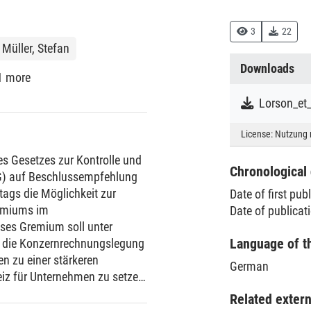
3
22
Müller, Stefan
Downloads
1 more
License:
Nutzung 
s Gesetzes zur Kontrolle und
Chronological 
G) auf Beschlussempfehlung
gs die Möglichkeit zur
Date of first pub
emiums im
Date of publicat
ses Gremium soll unter
Language of t
 die Konzernrechnungslegung
n zu einer stärkeren
German
eiz für Unternehmen zu setzen,
geber in § 342 Abs. 2 HGB
Related exter
gelung vorgesehen. Als