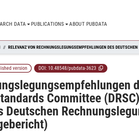
EARCH DATA
PUBLICATIONS
ABOUT PUBDATA
N
lished version
DOI:
10.48548/pubdata-3623
ungslegungsempfehlungen d
tandards Committee (DRSC)
s Deutschen Rechnungslegu
gebericht)