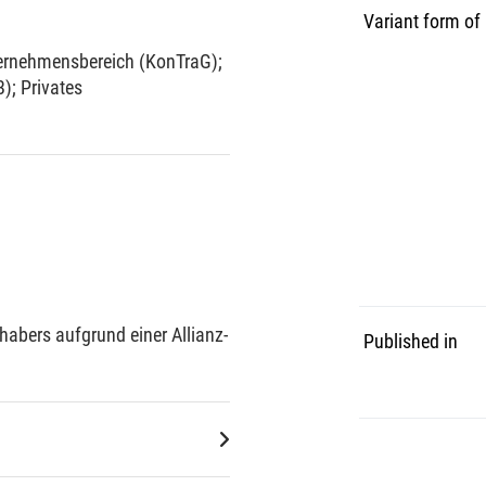
Variant form of
urde 1998 das Deutsche
 etabliert.
ternehmensbereich (KonTraG)
;
B)
;
Privates
habers aufgrund einer Allianz-
Published in