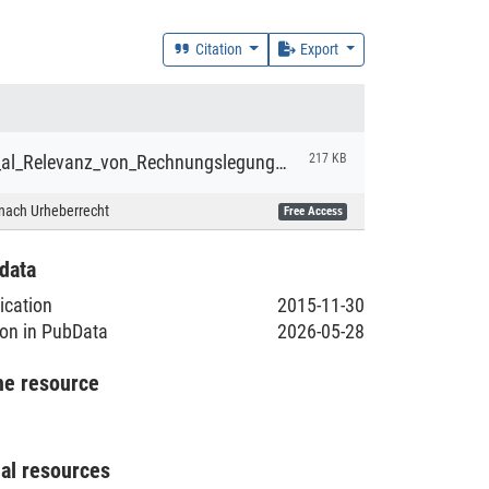
Citation
Export
Lorson_et_al_Relevanz_von_Rechnungslegungsempfehlungen_des_Deutschen_Rechnungslegungs_Standards_Committee.pdf
217 KB
nach Urheberrecht
Free Access
data
lication
2015-11-30
ion in PubData
2026-05-28
he resource
nal resources