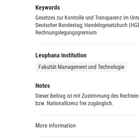
privatrechtlich organisierter Standardsetzer w
Keywords
Rechnungslegungs Standards Committee (DRSC)
Gesetzes zur Kontrolle und Transparenz im Un
Deutscher Bundestag
;
Handelsgesetzbuch (HG
Rechnungslegungsgremium
Leuphana Institution
Fakultät Management und Technologie
Notes
Dieser Beitrag ist mit Zustimmung des Rechtein
bzw. Nationallizenz frei zugänglich.
More information