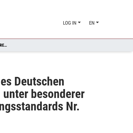
LOG IN
EN
RELEVANZ VON RECHNUNGSLEGUNGSEMPFEHLUNGEN DES DEUTSCHEN RECHNUNGSLEGUNGS STANDARDS COMMITTEE (DRSC) UNTER BESONDERER BERÜCKSICHTIGUNG DES DEUTSCHEN RECHNUNGSLEGUNGSSTANDARDS NR. (DRS) 20 (KONZERNLAGEBERICHT)
es Deutschen
 unter besonderer
ngsstandards Nr.