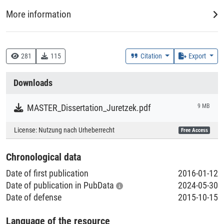
zur Umsetzung von CS-Strategien erforderlichen
Rahmenbedingungen im Unternehmen. Im Ergebnis wird ein
More information
Framework zu Dilemmata, den notwendigen Kompetenzen
DDC
und den Rahmenbedingungen erarbeitet. Basierend darauf
werden entsprechende Handlungsempfehlungen gegeben.
333.7 :: Natürliche Ressourcen, Energie und Umwelt
281
115
Citation
Export
Der erarbeitete CS-Dilemmata-Kompetenz-Atlas stellt
praxisrelevantes Wissen für Unternehmen und Berater zur
Creation Context
Downloads
erfolgreicheren Umsetzung von Nachhaltigkeitsstrategien
Research
zur Verfügung.
MASTER_Dissertation_Juretzek.pdf
9 MB
Collections
License:
Nutzung nach Urheberrecht
Free Access
Literaturpublikationen
Chronological data
Date of first publication
2016-01-12
Date of publication in PubData
2024-05-30
Date of defense
2015-10-15
Language of the resource