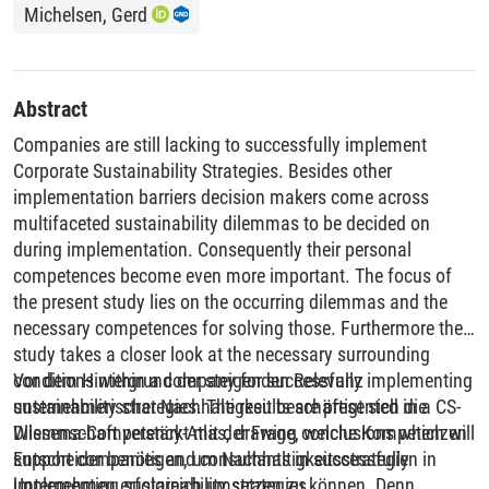
Michelsen, Gerd
Abstract
Companies are still lacking to successfully implement
Corporate Sustainability Strategies. Besides other
implementation barriers decision makers come across
multifaceted sustainability dilemmas to be decided on
during implementation. Consequently their personal
competences become even more important. The focus of
the present study lies on the occurring dilemmas and the
necessary competences for solving those. Furthermore the
study takes a closer look at the necessary surrounding
conditions within a company for successfully implementing
Vor dem Hintergrund der steigenden Relevanz
sustainability strategies. The results are presented in a CS-
unternehmerischer Nachhaltigkeit beschäftigt sich die
Dilemma-Competency-Atlas, drawing conclusions which will
Wissenschaft verstärkt mit der Frage, welche Kompetenzen
support companies and consultants in successfully
Entscheider benötigen, um Nachhaltigkeitsstrategien in
implementing sustainability strategies.
Unternehmen erfolgreich umsetzen zu können. Denn