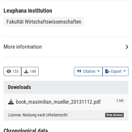
Familienunternehmen dokumentieren bereits vor dem
Leuphana Institution
Zusammenschluss eine überdurchschnittliche Performance
gegenüber ihren jeweiligen Branchenunternehmen und
Fakultät Wirtschaftswissenschaften
können durch Akquisition und trotz Rezession im
Untersuchungszeitraum ihre vorteilhafte Position durch
profitables Wachstum weiter ausbauen.
More information
DDC
330 :: Wirtschaft
153
148
Citation
Export
Creation Context
Downloads
Research
book_maximilian_mueller_20131112.pdf
3 MB
Collections
License:
Nutzung nach Urheberrecht
Free Access
Literaturpublikationen
Chronological data