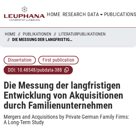
HOME
RESEARCH DATA
PUBLICATION
HOME
PUBLIKATIONEN
LITERATURPUBLIKATIONEN
DIE MESSUNG DER LANGFRISTIGEN ENTWICKLUNG VON AKQUISITIONEN DURCH FAMILIENUNTERNEHMEN
Dissertation
First publication
DOI:
10.48548/pubdata-388
Die Messung der langfristigen
Entwicklung von Akquisitionen
durch Familienunternehmen
Mergers and Acquisitions by Private German Family Firms:
A Long-Term Study