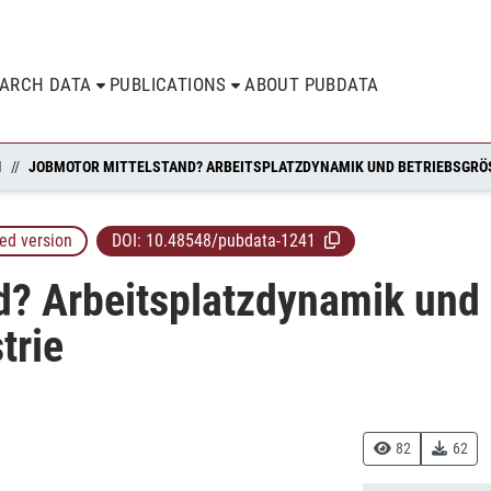
EARCH DATA
PUBLICATIONS
ABOUT PUBDATA
N
ed version
DOI:
10.48548/pubdata-1241
d? Arbeitsplatzdynamik und 
trie
82
62