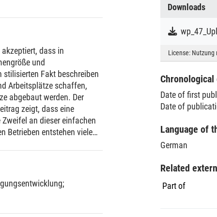
Downloads
wp_47_Upl
 akzeptiert, dass in
License:
Nutzung 
mengröße und
 stilisierten Fakt beschreiben
Chronological 
nd Arbeitsplätze schaffen,
Date of first pub
tze abgebaut werden. Der
Date of publica
eitrag zeigt, dass eine
 Zweifel an dieser einfachen
Language of t
n Betrieben entstehen viele
ut, und dasselbe gilt für
German
eu gegründete und
hem Umfang in jedem Jahr in
Related exter
olitische Maßnahmen mit einer
igungsentwicklung
;
Part of
ngrößenklassen lassen sich
Beitrag dieser Firmen zur