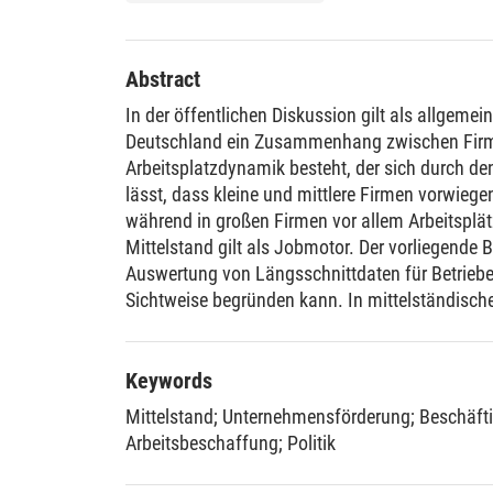
Abstract
In der öffentlichen Diskussion gilt als allgemein
Deutschland ein Zusammenhang zwischen Fir
Arbeitsplatzdynamik besteht, der sich durch den
lässt, dass kleine und mittlere Firmen vorwiege
während in großen Firmen vor allem Arbeitsplä
Mittelstand gilt als Jobmotor. Der vorliegende B
Auswertung von Längsschnittdaten für Betriebe
Sichtweise begründen kann. In mittelständische
Arbeitsplätze, aber es werden auch viele abgeba
Großbetriebe. Wachsende und schrumpfende, n
geschlossene Betriebe sind in jeweils erheblic
Keywords
allen Größenklassen anzutreffen. Wirtschaftsp
Mittelstand
;
Unternehmensförderung
;
Beschäft
spezifischen Ausrichtung auf bestimmte Firme
Arbeitsbeschaffung
;
Politik
daher nicht mit einem besonders ausgeprägten 
Beschäftigungsdynamik rechtfertigen.