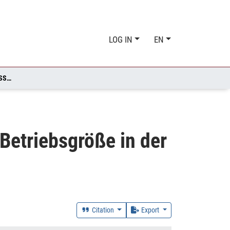
LOG IN
EN
JOBMOTOR MITTELSTAND? ARBEITSPLATZDYNAMIK UND BETRIEBSGRÖSSE IN DER WESTDEUTSCHEN INDUSTRIE
Betriebsgröße in der
Citation
Export