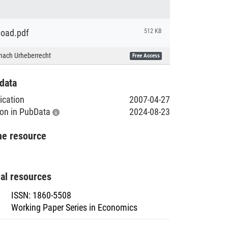
oad.pdf
512 KB
nach Urheberrecht
Free Access
data
lication
2007-04-27
tion in PubData
2024-08-23
he resource
nal resources
ISSN
:
1860-5508
Working Paper Series in Economics