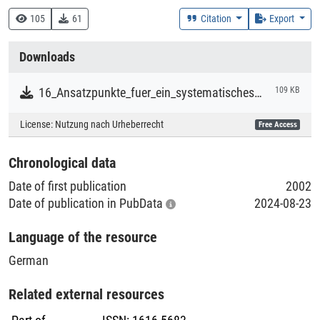
330 :: Wirtschaft
105
61
Citation
Export
Creation Context
Downloads
Research
16_Ansatzpunkte_fuer_ein_systematisches_Beschaeftigungsmanagement.pdf
109 KB
Collections
License:
Nutzung nach Urheberrecht
Free Access
Literaturpublikationen
Chronological data
Date of first publication
2002
Date of publication in PubData
2024-08-23
Language of the resource
German
Related external resources