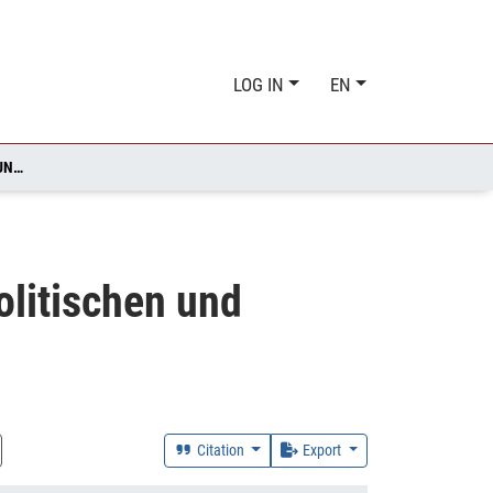
LOG IN
EN
ENTGRENZTE ÖFFENTLICHKEIT: DEBATTENKULTUREN IM POLITISCHEN UND MEDIALEN WANDEL
olitischen und
Citation
Export