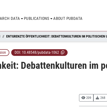
EARCH DATA
PUBLICATIONS
ABOUT PUBDATA
N
sion
DOI:
10.48548/pubdata-1062
hkeit: Debattenkulturen im p
209
268