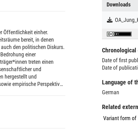
Downloads
r Öffentlichkeit einher.
itsräume bereit, in denen
 auch den politischen Diskurs.
Chronological 
 Bedrohung einer
Date of first pub
iträger*innen treten einen
Date of publica
ssenschaftlicher und
en hergestellt und
Language of t
 sowie empirische Perspektiven
 angesichts globaler
German
kten an Bedeutung gewinnen.
Related exter
Variant form of