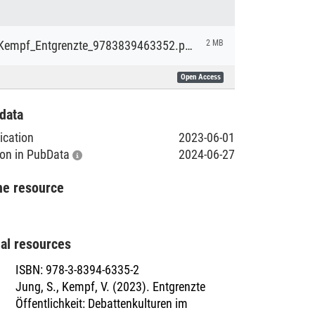
OA_Jung_Kempf_Entgrenzte_9783839463352.pdf
2 MB
Open Access
data
lication
2023-06-01
tion in PubData
2024-06-27
he resource
nal resources
ISBN
:
978-3-8394-6335-2
Jung, S., Kempf, V. (2023). Entgrenzte
Öffentlichkeit: Debattenkulturen im