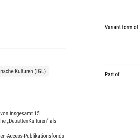
Variant form of
rische Kulturen (IGL)
Part of
 von insgesamt 15
eihe „DebattenKulturen“ als
pen-Access-Publikationsfonds