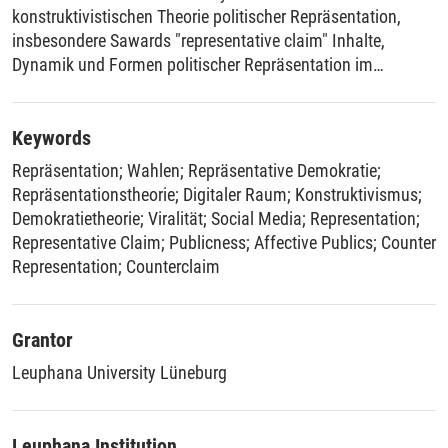
konstruktivistischen Theorie politischer Repräsentation,
insbesondere Sawards "representative claim" Inhalte,
Dynamik und Formen politischer Repräsentation im
digitalen Raum anhand mehrerer symptomatischer Fälle.
Die kumulative Dissertation beobachtet in drei Fachartikeln
eine zunehmende Affektivität politischer Repräsentation im
Keywords
digitalen Raum als Resonanz zwischen ähnlichen
Repräsentation
;
Wahlen
;
Repräsentative Demokratie
;
Betroffenheiten, die von einem Prozess der strategischen
Repräsentationstheorie
;
Digitaler Raum
;
Konstruktivismus
;
Beanspruchung von Repräsentation stärker zu
Demokratietheorie
;
Viralität
;
Social Media
;
Representation
;
Zuschreibungs- und Attribuierungsprozessen wechselt. Das
Representative Claim
;
Publicness
;
Affective Publics
;
Counter
Rahmenpapier thematisiert und problematisiert diese neue
Representation
;
Counterclaim
Repräsentationslogik im Kontext der gegenwärtigen
Herausforderungen der repräsentativen Demokratie.
Grantor
Leuphana University Lüneburg
Leuphana Institution