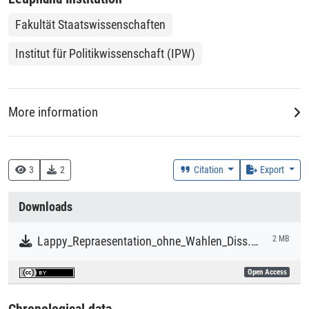
Fakultät Staatswissenschaften
Institut für Politikwissenschaft (IPW)
More information
DDC
320.014
3
2
Citation
Export
Creation Context
Downloads
Research
Lappy_Repraesentation_ohne_Wahlen_Diss.pdf
2 MB
Collections
Open Access
Literaturpublikationen
Chronological data