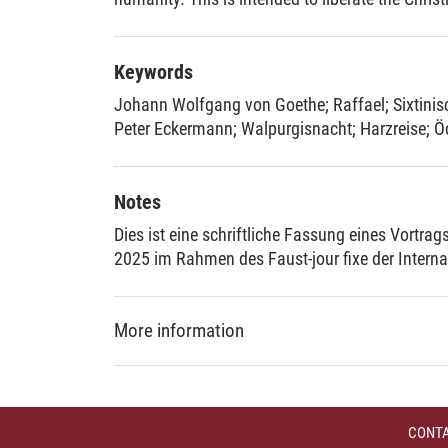
misogyny by drawing upon the age of the antik
Keywords
Johann Wolfgang von Goethe
;
Raffael
;
Sixtini
Peter Eckermann
;
Walpurgisnacht
;
Harzreise
;
Ö
Notes
Dies ist eine schriftliche Fassung eines Vortra
2025 im Rahmen des Faust-jour fixe der Interna
More information
DDC
709 :: Histor., geogr., personenbezogene Behan
angewandten Kunst
CONT