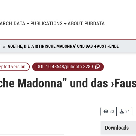
EARCH DATA
PUBLICATIONS
ABOUT PUBDATA
N
GOETHE, DIE „SIXTINISCHE MADONNA” UND DAS ›FAUST‹-ENDE
epted version
DOI:
10.48548/pubdata-3280
ische Madonna” und das ›Fau
30
34
Downloads