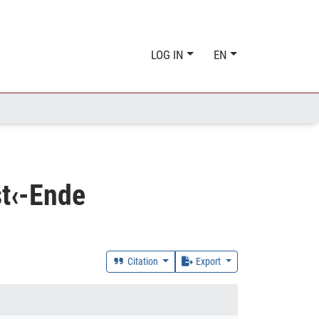
LOG IN
EN
st‹-Ende
Citation
Export