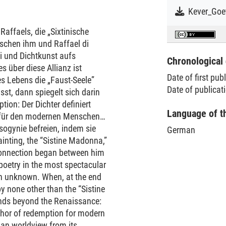
affaels, die „Sixtinische
schen ihm und Raffael di
i und Dichtkunst aufs
Chronological 
 über diese Allianz ist
Date of first pub
 Lebens die „Faust-Seele”
Date of publicat
sst, dann spiegelt sich darin
ion: Der Dichter definiert
Language of t
 für den modernen Menschen.
isogynie befreien, indem sie
German
nting, the “Sistine Madonna,”
 connection began between him
poetry in the most spectacular
ain unknown. When, at the end
by none other than the “Sistine
ends beyond the Renaissance:
phor of redemption for modern
tian worldview from its