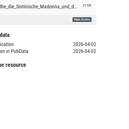
Kever_Goethe_die_Sixtinische_Madonna_und_das_Faust_Ende.pdf
20 MB
Open Access
data
lication
2026-04-02
ion in PubData
2026-04-02
he resource