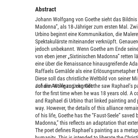
Abstract
Johann Wolfgang von Goethe sieht das Bildnis R
Madonna”, als 18-Jähriger zum ersten Mal. Zwi
Urbino beginnt eine Kommunikation, die Malere
Spektakulärste miteinander verknüpft. Genaueres
jedoch unbekannt. Wenn Goethe am Ende seines
von eben jener „Sixtinischen Madonna” retten lä
eine über die Renaissance hinausgreifende Adapt
Raffaels Gemälde als eine Erlösungsmetapher
Diese soll das christliche Weltbild von seiner M
auf die Antike zurückgreift.
Johann Wolfgang von Goethe saw Raphael’s pai
for the first time when he was 18 years old. A
and Raphael di Urbino that linked painting and 
way. However, the details of this alliance rem
of his life, Goethe has the “Faust-Seele” saved 
Madonna,” this reflects an adaptation that ext
The poet defines Raphael’s painting as a meta
humanity. This is intended to liberate the Chris