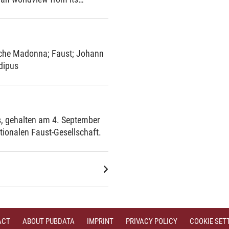
e.
sche Madonna
;
Faust
;
Johann
dipus
gs, gehalten am 4. September
tionalen Faust-Gesellschaft.
dlung der bildenden und
ACT
ABOUT PUBDATA
IMPRINT
PRIVACY POLICY
COOKIE SET