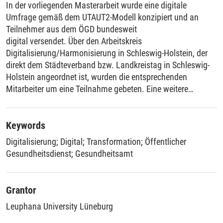
In der vorliegenden Masterarbeit wurde eine digitale
Umfrage gemäß dem UTAUT2-Modell konzipiert und an
Teilnehmer aus dem ÖGD bundesweit
digital versendet. Über den Arbeitskreis
Digitalisierung/Harmonisierung in Schleswig-Holstein, der
direkt dem Städteverband bzw. Landkreistag in Schleswig-
Holstein angeordnet ist, wurden die entsprechenden
Mitarbeiter um eine Teilnahme gebeten. Eine weitere
Einladung zur Teilnahme wurde digital über den
Bundesverband der Ärztinnen und Ärzte des öffentlichen
Gesundheitsdienstes e.V. (BVÖGD) versendet. Weiterhin
Keywords
wurden bundesweit über verschiedene Verteiler zur
Digitalisierung
;
Digital
;
Transformation
;
Öffentlicher
Teilnahme an der Befragung eingeladen. Die aus der
Gesundheitsdienst
;
Gesundheitsamt
Befragung erhaltenen und ausgewerteten Daten liefern eine
Basis für weitere Untersuchungen, in der die
Nutzerakzeptanz von Digitalisierung (konkret:
Grantor
Digitalisierungsprojekte durch die Förderaufrufe des
Leuphana University Lüneburg
Bundes) erhoben und bewertet werden sollen. Vergleichbare
Untersuchungen existieren bis dato nicht. In der