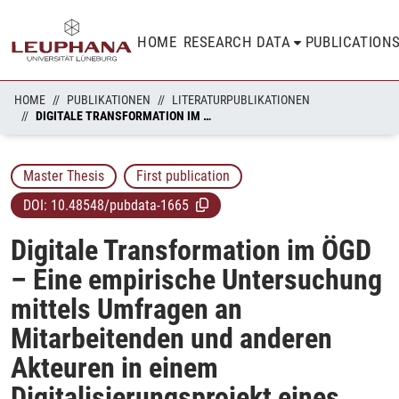
HOME
RESEARCH DATA
PUBLICATION
HOME
PUBLIKATIONEN
LITERATURPUBLIKATIONEN
DIGITALE TRANSFORMATION IM ÖGD – EINE EMPIRISCHE UNTERSUCHUNG MITTELS UMFRAGEN AN MITARBEITENDEN UND ANDEREN AKTEUREN IN EINEM DIGITALISIERUNGSPROJEKT EINES GESUNDHEITSAMTS
Master Thesis
First publication
DOI:
10.48548/pubdata-1665
Digitale Transformation im ÖGD
– Eine empirische Untersuchung
mittels Umfragen an
Mitarbeitenden und anderen
Akteuren in einem
Digitalisierungsprojekt eines