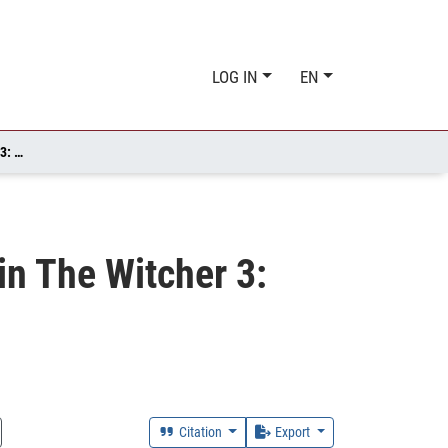
LOG IN
EN
"MANY FAMILIAR LEGENDS": REFERENZEN UND MOTIVE IN THE WITCHER 3: WILD HUNT
in The Witcher 3:
Citation
Export