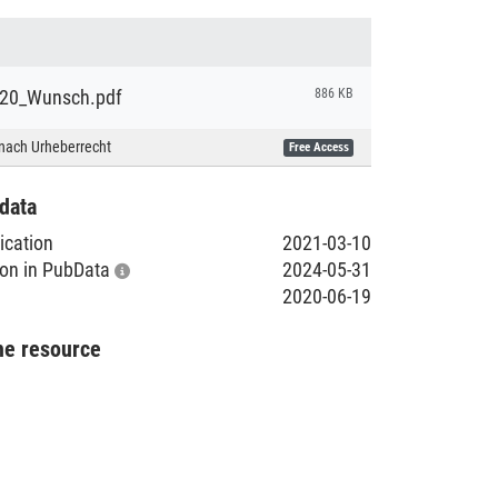
020_Wunsch.pdf
886 KB
nach Urheberrecht
Free Access
data
lication
2021-03-10
tion in PubData
2024-05-31
2020-06-19
he resource