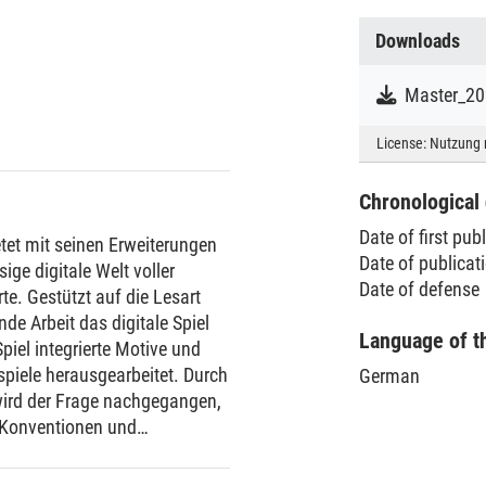
Downloads
Master_2
License:
Nutzung 
Chronological 
Date of first pub
etet mit seinen Erweiterungen
Date of publica
ige digitale Welt voller
Date of defense
e. Gestützt auf die Lesart
de Arbeit das digitale Spiel
Language of t
piel integrierte Motive und
piele herausgearbeitet. Durch
German
 wird der Frage nachgegangen,
e Konventionen und
en Mustern gespielt wird.
achtet, wo durch dieses Spiel