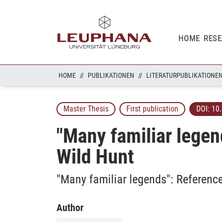
HOME
RES
HOME
PUBLIKATIONEN
LITERATURPUBLIKATIONE
Master Thesis
First publication
DOI:
10
"Many familiar legen
Wild Hunt
"Many familiar legends": Reference
Author