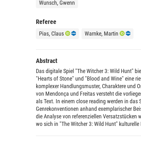
Wunsch, Gwenn
Referee
Pias, Claus
Warnke, Martin
Abstract
Das digitale Spiel "The Witcher 3: Wild Hunt" bi
"Hearts of Stone" und "Blood and Wine" eine ries
komplexer Handlungsmuster, Charaktere und Ort
von Mendonça und Freitas versteht die vorliegen
als Text. In einem close reading werden in das S
Genrekonventionen anhand exemplarischer Beis
die Analyse von referenziellen Versatzstücken
wo sich in "The Witcher 3: Wild Hunt" kulturell
Innovationen finden und inwiefern mit gewohnt
Durch die Entschlüsselung von Codes wird beob