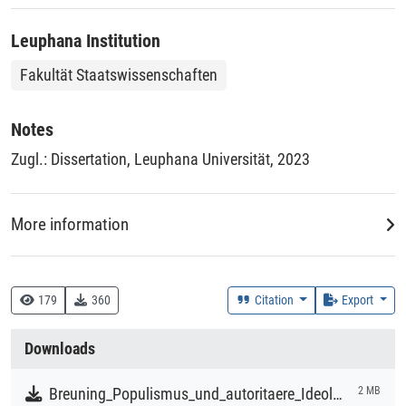
Leuphana Institution
Fakultät Staatswissenschaften
Notes
Zugl.: Dissertation, Leuphana Universität, 2023
More information
DDC
320 :: Politikwissenschaft
179
360
Citation
Export
Creation Context
Downloads
Research
Breuning_Populismus_und_autoritaere_Ideologie.pdf
2 MB