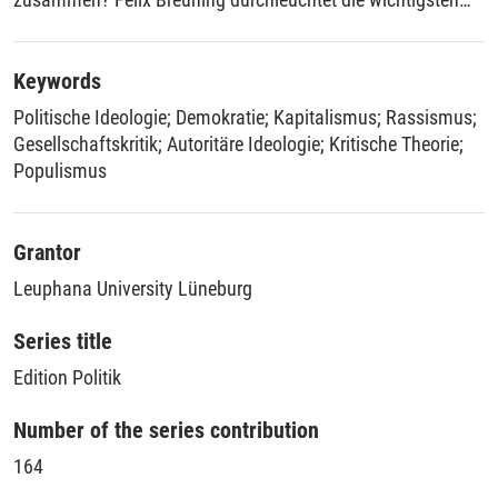
Stränge der Fachdiskussion mithilfe kritischer Theorien in
den Traditionen Theodor W. Adornos und Stuart Halls. Dabei
macht er deutlich: Wir müssen autoritäre Ideologie und
Keywords
Kämpfe um politische Hegemonie endlich
Politische Ideologie
;
Demokratie
;
Kapitalismus
;
Rassismus
;
gesellschaftskritisch in den Blick nehmen.
Gesellschaftskritik
;
Autoritäre Ideologie
;
Kritische Theorie
;
Populismus
Grantor
Leuphana University Lüneburg
Series title
Edition Politik
Number of the series contribution
164