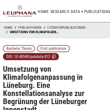
HOME
RESEARCH DATA
PUBLICATION
HOME
PUBLIKATIONEN
LITERATURPUBLIKATIONEN
UMSETZUNG VON KLIMAFOLGENANPASSUNG IN LÜNEBURG. EINE KONSTELLATIONSANALYSE ZUR BEGRÜNUNG DER LÜNEBURGER INNENSTADT
Bachelor Thesis
First publication
DOI:
10.48548/pubdata-812
Umsetzung von
Klimafolgenanpassung in
Lüneburg. Eine
Konstellationsanalyse zur
Begrünung der Lüneburger
Innenstadt