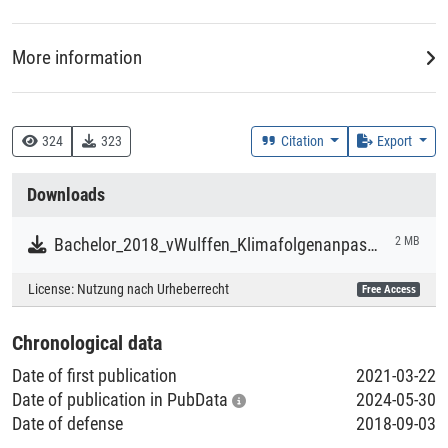
Bereich der Klimafolgenanpassung in Lüneburg gelegt
werden.
More information
Creation Context
Study
324
323
Citation
Export
Collections
Downloads
Literaturpublikationen
Bachelor_2018_vWulffen_Klimafolgenanpassung.pdf
2 MB
License:
Nutzung nach Urheberrecht
Free Access
Chronological data
Date of first publication
2021-03-22
Date of publication in PubData
2024-05-30
Date of defense
2018-09-03