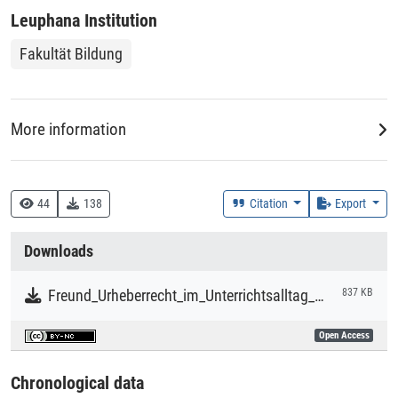
Leuphana Institution
Fakultät Bildung
More information
Creation Context
Research
44
138
Citation
Export
Collections
Downloads
Literaturpublikationen
Freund_Urheberrecht_im_Unterrichtsalltag_Leitfaden.pdf
837 KB
Open Access
Chronological data