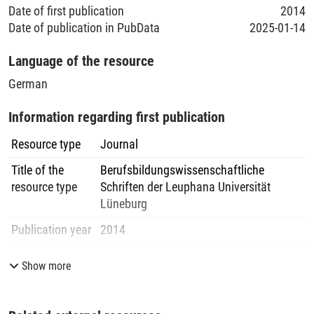
Date of first publication
2014
Date of publication in PubData
2025-01-14
Language of the resource
German
Information regarding first publication
Resource type
Journal
Title of the
Berufsbildungswissenschaftliche
resource type
Schriften der Leuphana Universität
Lüneburg
Publication year
2014
Volume
11
Show more
Pages
27
-
36
Publisher
Lehrstuhl für Berufs- und