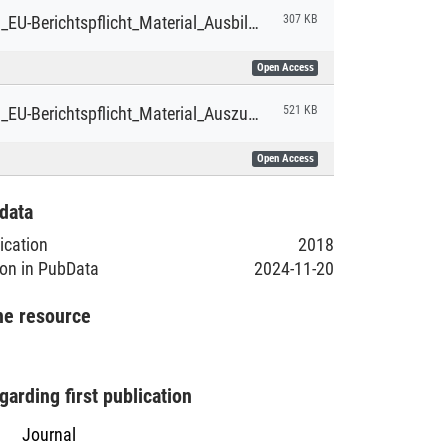
Lernmodul_EU-Berichtspflicht_Material_AusbilderInnen.pdf
307 KB
Open Access
Lernmodul_EU-Berichtspflicht_Material_Auszubildende.pdf
521 KB
Open Access
data
lication
2018
ion in PubData
2024-11-20
he resource
garding first publication
Journal