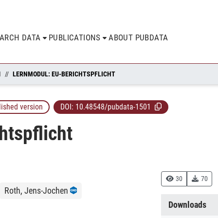
EARCH DATA
PUBLICATIONS
ABOUT PUBDATA
N
LERNMODUL: EU-BERICHTSPFLICHT
lished version
DOI:
10.48548/pubdata-1501
tspflicht
30
70
Roth, Jens-Jochen
Downloads