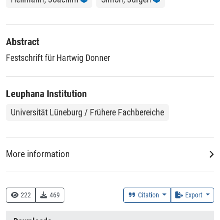
Abstract
Festschrift für Hartwig Donner
Leuphana Institution
Universität Lüneburg / Frühere Fachbereiche
More information
Creation Context
Research
222
469
Citation
Export
Collections