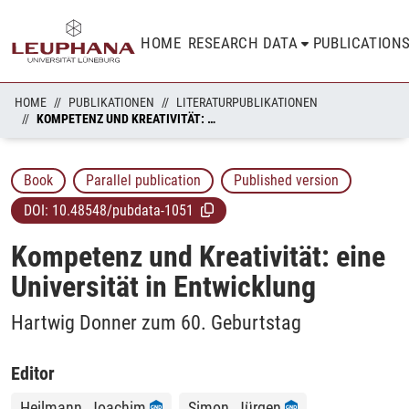
HOME
RESEARCH DATA
PUBLICATION
HOME
PUBLIKATIONEN
LITERATURPUBLIKATIONEN
KOMPETENZ UND KREATIVITÄT: EINE UNIVERSITÄT IN ENTWICKLUNG
Book
Parallel publication
Published version
DOI:
10.48548/pubdata-1051
Kompetenz und Kreativität: eine
Universität in Entwicklung
Hartwig Donner zum 60. Geburtstag
Editor
Heilmann, Joachim
Simon, Jürgen