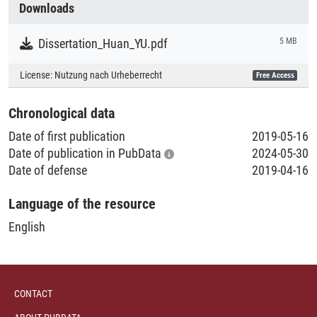
Downloads
Research
Dissertation_Huan_YU.pdf
5 MB
Collections
License:
Nutzung nach Urheberrecht
Free Access
Literaturpublikationen
Chronological data
Date of first publication
2019-05-16
Date of publication in PubData
2024-05-30
Date of defense
2019-04-16
Language of the resource
English
CONTACT