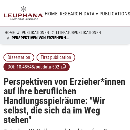
HOME
RESEARCH DATA
PUBLICATION
HOME
PUBLIKATIONEN
LITERATURPUBLIKATIONEN
PERSPEKTIVEN VON ERZIEHER*INNEN AUF IHRE BERUFLICHEN HANDLUNGSSPIELRÄUME: "WIR SELBST, DIE SICH DA IM WEG STEHEN"
Dissertation
First publication
DOI:
10.48548/pubdata-502
Perspektiven von Erzieher*innen
auf ihre beruflichen
Handlungsspielräume: "Wir
selbst, die sich da im Weg
stehen"