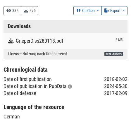
370 :: Bildung und Erziehung
332
375
Citation
Export
Creation Context
Downloads
Research
GrieperDiss280118.pdf
2 MB
Collections
License:
Nutzung nach Urheberrecht
Free Access
Literaturpublikationen
Chronological data
Date of first publication
2018-02-02
Date of publication in PubData
2024-05-30
Date of defense
2017-02-09
Language of the resource
German