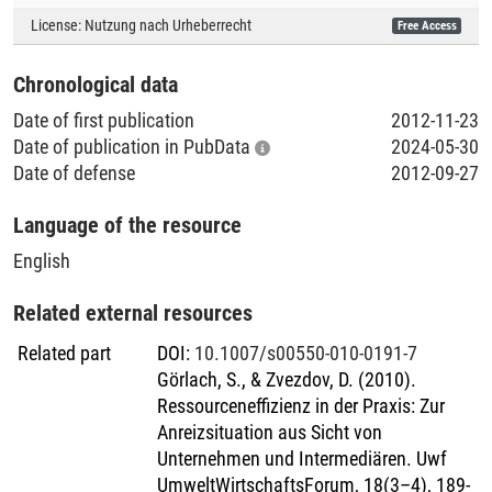
herein.
Unternehmen zeigt, dass solche Aktivitäten nicht nur der
License:
Nutzung nach Urheberrecht
Free Access
Literaturpublikationen
Legitimation dienen, sondern auch einen positiven Einfluss
auf das Informationsmanagement und das Controlling
Chronological data
haben können. Die Ergebnisse der Arbeit sind überwiegend
indikativ; genauere Aussagen darüber, unter welchen
Date of first publication
2012-11-23
Bedingungen Sustainability Accounting einen positiven
Date of publication in PubData
2024-05-30
Beitrag zum Unternehmenserfolg leistet, können mit den
Date of defense
2012-09-27
verfügbaren Daten nicht getroffen werden. Eine nähere
Betrachtung des Gesamtbildes, das sich daraus ergibt,
Language of the resource
deckt jedoch ein Muster auf. Insbesondere die Tatsache,
English
dass sich dieses Muster herauskristallisiert, unterstützt die
obigen Ergebnisse
Related external resources
Related part
DOI
:
10.1007/s00550-010-0191-7
Görlach, S., & Zvezdov, D. (2010).
Ressourceneffizienz in der Praxis: Zur
Anreizsituation aus Sicht von
Unternehmen und Intermediären. Uwf
UmweltWirtschaftsForum, 18(3–4), 189-