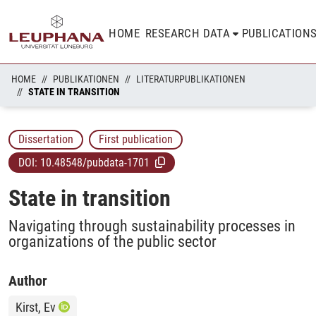
HOME
RESEARCH DATA
PUBLICATION
HOME
PUBLIKATIONEN
LITERATURPUBLIKATIONEN
STATE IN TRANSITION
Dissertation
First publication
DOI:
10.48548/pubdata-1701
State in transition
Navigating through sustainability processes in
organizations of the public sector
Author
Kirst, Ev