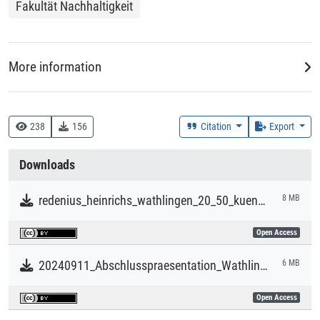
Fakultät Nachhaltigkeit
More information
DDC
330 :: Wirtschaft
238
156
Citation
Export
Creation Context
Downloads
Research
redenius_heinrichs_wathlingen_20_50_kuenstlerisch_wissenschaftliche_exploration.pdf
8 MB
Collections
Open Access
Alternative Publikationsformate
20240911_Abschlusspraesentation_Wathlingen2024_Nachhaltigkeitsausschuss_oeffentlich.pdf
6 MB
Open Access