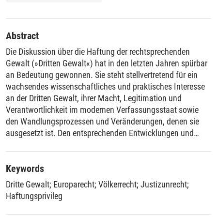
Abstract
Die Diskussion über die Haftung der rechtsprechenden
Gewalt (»Dritten Gewalt«) hat in den letzten Jahren spürbar
an Bedeutung gewonnen. Sie steht stellvertretend für ein
wachsendes wissenschaftliches und praktisches Interesse
an der Dritten Gewalt, ihrer Macht, Legitimation und
Verantwortlichkeit im modernen Verfassungsstaat sowie
den Wandlungsprozessen und Veränderungen, denen sie
ausgesetzt ist. Den entsprechenden Entwicklungen und
Diskussionen geht die vorliegende Untersuchung nach. Sie
will die Voraussetzungen und Funktionen einer Haftung der
Dritten Gewalt im deutschen, europäischen und
Keywords
internationalen Recht beleuchten und in ein umfassendes
Dritte Gewalt
;
Europarecht
;
Völkerrecht
;
Justizunrecht
;
Konzept einer judical accountability einbetten. Eine recht
Haftungsprivileg
verstandene judicial accountability – so die These dieser
Untersuchung – kann als zusätzlicher