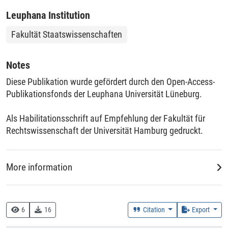
Legitimationsbaustein der Dritten Gewalt dienen.
Leuphana Institution
Fakultät Staatswissenschaften
Notes
Diese Publikation wurde gefördert durch den Open-Access-
Publikationsfonds der Leuphana Universität Lüneburg.
Als Habilitationsschrift auf Empfehlung der Fakultät für
Rechtswissenschaft der Universität Hamburg gedruckt.
More information
Creation Context
Research
6
16
Citation
Export