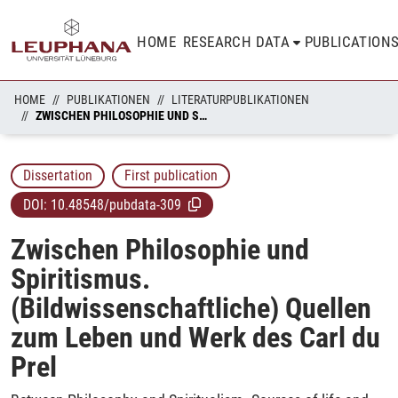
HOME
RESEARCH DATA
PUBLICATION
HOME
PUBLIKATIONEN
LITERATURPUBLIKATIONEN
ZWISCHEN PHILOSOPHIE UND SPIRITISMUS. (BILDWISSENSCHAFTLICHE) QUELLEN ZUM LEBEN UND WERK DES CARL DU PREL
Dissertation
First publication
DOI:
10.48548/pubdata-309
Zwischen Philosophie und
Spiritismus.
(Bildwissenschaftliche) Quellen
zum Leben und Werk des Carl du
Prel