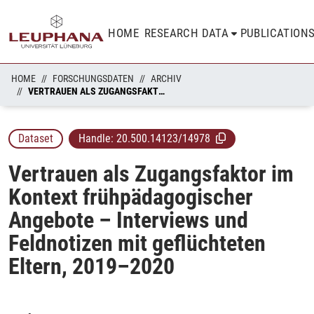
HOME
RESEARCH DATA
PUBLICATION
HOME
FORSCHUNGSDATEN
ARCHIV
VERTRAUEN ALS ZUGANGSFAKTOR IM KONTEXT FRÜHPÄDAGOGISCHER ANGEBOTE – INTERVIEWS UND FELDNOTIZEN MIT GEFLÜCHTETEN ELTERN, 2019–2020
Dataset
Handle:
20.500.14123/14978
Vertrauen als Zugangsfaktor im
Kontext frühpädagogischer
Angebote – Interviews und
Feldnotizen mit geflüchteten
Eltern, 2019–2020