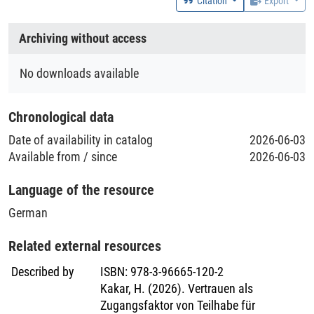
Citation
Export
Archiving without access
Rightsholder
Kakar, Hila
No downloads available
Time Period of the Collection of the Data
Chronological data
2019-09-30 - 2020-03-13
Date of availability in catalog
2026-06-03
Available from / since
2026-06-03
Geolocation (Country)
Language of the resource
Germany
German
Geolocation (Region/Location)
Related external resources
Niedersachsen
Described by
ISBN
:
978-3-96665-120-2
Kakar, H. (2026). Vertrauen als
Zugangsfaktor von Teilhabe für