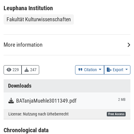
Leuphana Institution
Fakultät Kulturwissenschaften
More information
DDC
380 :: Handel, Kommunikation, Verkehr
229
247
Citation
Export
Creation Context
Downloads
Study
BATanjaMuehle3011349.pdf
2 MB
Collections
License:
Nutzung nach Urheberrecht
Free Access
Literaturpublikationen
Chronological data