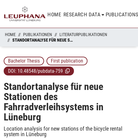
HOME
RESEARCH DATA
PUBLICATION
HOME
PUBLIKATIONEN
LITERATURPUBLIKATIONEN
STANDORTANALYSE FÜR NEUE STATIONEN DES FAHRRADVERLEIHSYSTEMS IN LÜNEBURG
Bachelor Thesis
First publication
DOI:
10.48548/pubdata-759
Standortanalyse für neue
Stationen des
Fahrradverleihsystems in
Lüneburg
Location analysis for new stations of the bicycle rental
system in Lüneburg