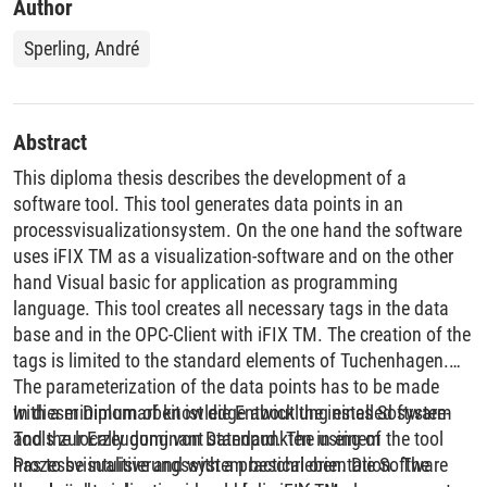
Author
Sperling, André
Abstract
This diploma thesis describes the development of a
software tool. This tool generates data points in an
processvisualizationsystem. On the one hand the software
uses iFIX TM as a visualization-software and on the other
hand Visual basic for application as programming
language. This tool creates all necessary tags in the data
base and in the OPC-Client with iFIX TM. The creation of the
tags is limited to the standard elements of Tuchenhagen.
The parameterization of the data points has to be made
with a minimum of knowledge about the installed system
In dieser Diplomarbeit ist die Entwicklung eines Software-
and the locally dominant standard. The using of the tool
Tools zur Erzeugung von Datenpunkten in einem
has to be intuitive and with a practical orientation. The
Prozessvisualisierungssystem beschrieben. Die Software