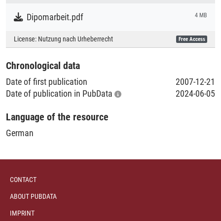
Study
Dipomarbeit.pdf
4 MB
Collections
License:
Nutzung nach Urheberrecht
Free Access
Literaturpublikationen
Chronological data
Date of first publication
2007-12-21
Date of publication in PubData
2024-06-05
Language of the resource
German
CONTACT
ABOUT PUBDATA
IMPRINT