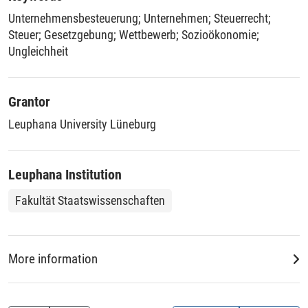
analysis of ten tax reforms since 1965 reveals that tax
Unternehmensbesteuerung
;
Unternehmen
;
Steuerrecht
;
policy discourses have become increasingly technical and
Steuer
;
Gesetzgebung
;
Wettbewerb
;
Sozioökonomie
;
dominated by economic actors, influencing public
Ungleichheit
perception of tax legislation.
Grantor
Leuphana University Lüneburg
Leuphana Institution
Fakultät Staatswissenschaften
More information
DDC