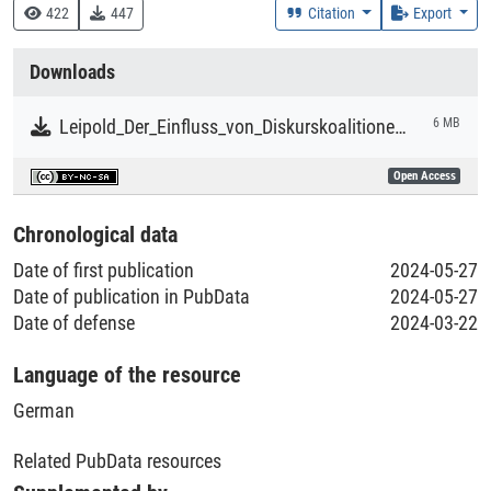
343 :: Wehrrecht, Steuerrecht, Wirtschaftsrecht
422
447
Citation
Export
Creation Context
Downloads
Research
Leipold_Der_Einfluss_von_Diskurskoalitionen_auf_die_Besteuerung_von_Unternehmen_Diss.pdf
6 MB
Collections
Open Access
Literaturpublikationen
Chronological data
Date of first publication
2024-05-27
Date of publication in PubData
2024-05-27
Date of defense
2024-03-22
Language of the resource
German
Related PubData resources