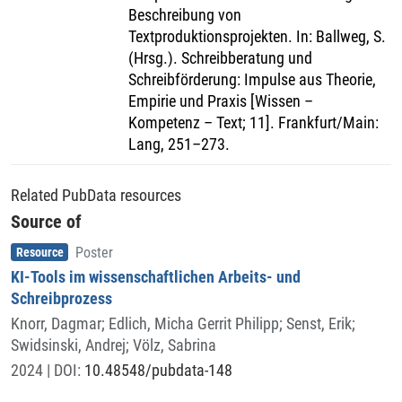
Beschreibung von
Textproduktionsprojekten. In: Ballweg, S.
(Hrsg.). Schreibberatung und
Schreibförderung: Impulse aus Theorie,
Empirie und Praxis [Wissen –
Kompetenz – Text; 11]. Frankfurt/Main:
Lang, 251–273.
Related PubData resources
Source of
Item type
,
Resource
Poster
KI-Tools im wissenschaftlichen Arbeits- und
Schreibprozess
Knorr, Dagmar
;
Edlich, Micha Gerrit Philipp
;
Senst, Erik
;
Swidsinski, Andrej
;
Völz, Sabrina
2024
| DOI:
10.48548/pubdata-148