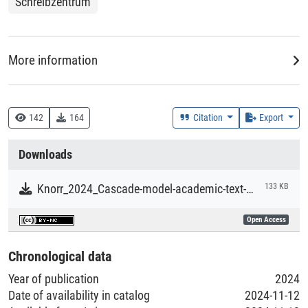
Schreibzentrum
More information
Data Collector
Knorr, Dagmar
142
164
Citation
Export
Downloads
Rightsholder
Knorr, Dagmar
Knorr_2024_Cascade-model-academic-text-production.pdf
133 KB
Open Access
Time Period of the Creation of the Dataset
2016 - 2024
Chronological data
Year of publication
2024
Date of availability in catalog
2024-11-12