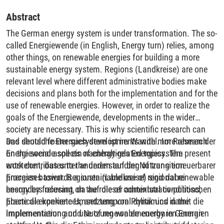
Abstract
The German energy system is under transformation. The so-
called Energiewende (in English, Energy turn) relies, among
other things, on renewable energies for building a more
sustainable energy system. Regions (Landkreise) are one
relevant level where different administrative bodies make
decisions and plans both for the implementation and for the
use of renewable energies. However, in order to realize the
goals of the Energiewende, developments in the wider
society are necessary. This is why scientific research can
and should foster such developments with more research
Das deutsche Energiesystem ist im Wandel. Im Rahmen der
on the social aspects of energy-related topics. The present
Energiewende soll ein nachhaltiges Energiesystem
work contributes to the understanding of transition
entstehen, das unter anderem auf der Nutzung erneuerbarer
processes towards a sustainable use of regional renewable
Energien basiert. Regionen (Landkreise) sind dabei
energy by focusing on the role of contextual conditions,
besonders relevant, da auf dieser administrativ-politischen
practical experiences, and temporal dynamics in the
Ebene die konkrete Umsetzung von Politik und damit die
implementation and use of renewable energy in German
Implementierung und Nutzung von erneuerbaren Energien