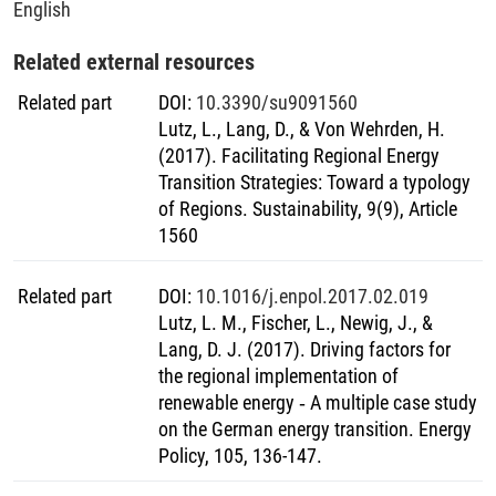
English
Transdisziplinäre Forschung ist ein erfolgversprechender
Ansatz, um vielen Herausforderungen der Energiewende zu
Related external resources
begegnen.
Related part
DOI
:
10.3390/su9091560
Lutz, L., Lang, D., & Von Wehrden, H.
(2017). Facilitating Regional Energy
Transition Strategies: Toward a typology
of Regions. Sustainability, 9(9), Article
1560
Related part
DOI
:
10.1016/j.enpol.2017.02.019
Lutz, L. M., Fischer, L., Newig, J., &
Lang, D. J. (2017). Driving factors for
the regional implementation of
renewable energy ‐ A multiple case study
on the German energy transition. Energy
Policy, 105, 136-147.