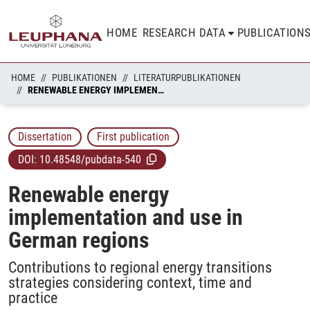
HOME
RESEARCH DATA
PUBLICATION
HOME
PUBLIKATIONEN
LITERATURPUBLIKATIONEN
RENEWABLE ENERGY IMPLEMENTATION AND USE IN GERMAN REGIONS
Dissertation
First publication
DOI:
10.48548/pubdata-540
Renewable energy
implementation and use in
German regions
Contributions to regional energy transitions
strategies considering context, time and
practice