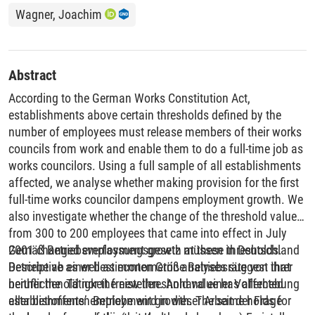
Wagner, Joachim
Abstract
According to the German Works Constitution Act,
establishments above certain thresholds defined by the
number of employees must release members of their works
councils from work and enable them to do a full-time job as
works councilors. Using a full sample of all establishments
affected, we analyse whether making provision for the first
full-time works councilor dampens employment growth. We
also investigate whether the change of the threshold value
from 300 to 200 employees that came into effect in July
2001 changed employment growth at these thresholds.
Gemäß Betriebsverfassungsgesetz müssen in Deutschland
Descriptive as well as econometric analyses suggest that
Betriebe ab einer bestimmten Größe Betriebsräte von ihrer
neither the old nor the new threshold value has affected
beruflichen Tätigkeit freistellen. Anhand einer Vollerhebung
establishments’ employment growth. The same holds for
aller betroffenen Betriebe wird in dieser Arbeit der Frage