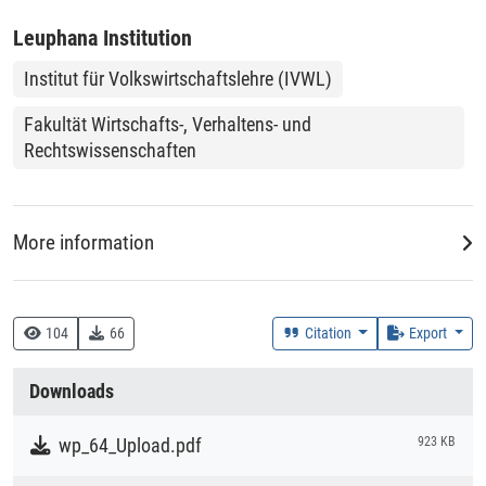
Leuphana Institution
Institut für Volkswirtschaftslehre (IVWL)
Fakultät Wirtschafts-, Verhaltens- und
Rechtswissenschaften
More information
DDC
330 :: Wirtschaft
104
66
Citation
Export
Creation Context
Downloads
Research
wp_64_Upload.pdf
923 KB
Collections