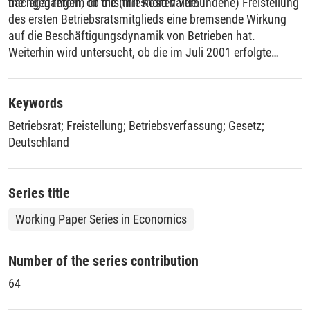
the legal reform of this threshold value.
nachgegangen, ob die (mit Kosten verbundene) Freistellung
des ersten Betriebsratsmitglieds eine bremsende Wirkung
auf die Beschäftigungsdynamik von Betrieben hat.
Weiterhin wird untersucht, ob die im Juli 2001 erfolgte
Herabsetzung des Schwellenwerts von 300 auf 200
Arbeitnehmer zu einer Veränderung des
Beschäftigungswachstums von Betrieben an diesen
Keywords
Schwellen geführt hat. Sowohl deskriptive als auch die
Betriebsrat
;
Freistellung
;
Betriebsverfassung
;
Gesetz
;
ökonometrische Analysen deuten darauf hin, dass weder die
Deutschland
alte noch die neue Freistellungsschwelle einen Einfluss auf
das Beschäftigungswachstum von Betrieben hatte. Gleiches
gilt für die gesetzliche Änderung des Schwellenwerts.
Series title
Working Paper Series in Economics
Number of the series contribution
64