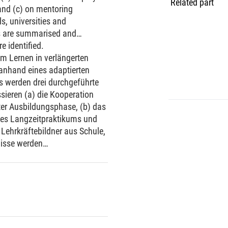
Related part
 and (c) on mentoring
s, universities and
lts are summarised and
e identified.
 Lernen in verlängerten
nhand eines adaptierten
s werden drei durchgeführte
ssieren (a) die Kooperation
ter Ausbildungsphase, (b) das
des Langzeitpraktikums und
 Lehrkräftebildner aus Schule,
nisse werden
n für Forschung und