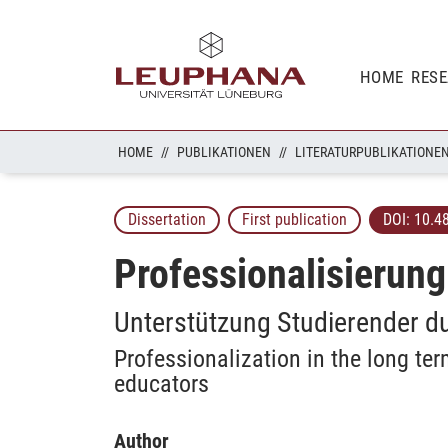
HOME
RES
HOME
PUBLIKATIONEN
LITERATURPUBLIKATIONE
Dissertation
First publication
DOI:
10.4
Professionalisierun
Unterstützung Studierender du
Professionalization in the long te
educators
Author