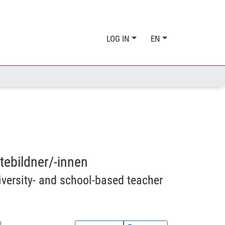
LOG IN
EN
tebildner/-innen
iversity- and school-based teacher