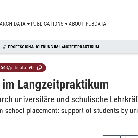
EARCH DATA
PUBLICATIONS
ABOUT PUBDATA
N
PROFESSIONALISIERUNG IM LANGZEITPRAKTIKUM
8548/pubdata-593
g im Langzeitpraktikum
rch universitäre und schulische Lehrkräf
rm school placement: support of students by un