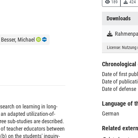
189
424
Downloads
Rahmenpap
Besser, Michael
License:
Nutzung 
Chronological 
Date of first pub
Date of publica
Date of defense
Language of t
esearch on learning in long-
German
 an adapted utilization-of-
ree sub-studies are described.
Related exter
 of teacher educators between
(b) on the students' inquiry-