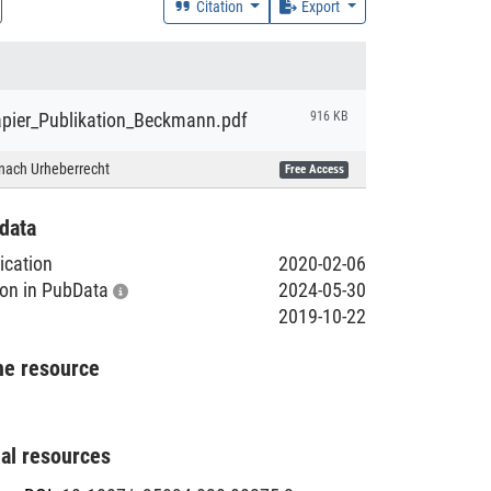
Citation
Export
ier_Publikation_Beckmann.pdf
916 KB
nach Urheberrecht
Free Access
data
lication
2020-02-06
tion in PubData
2024-05-30
2019-10-22
he resource
nal resources