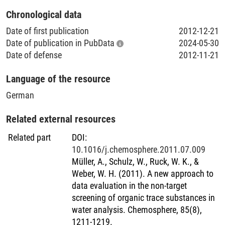
Substances) angewandt. Schlussendlich können die
Chronological data
beschriebenen neuen Strategien für das Screening und die
Identifizierung organischer Spurenstoffe in Wasser für
Date of first publication
2012-12-21
zahlreiche andere Anwendungsgebiete und Fragestellungen
Date of publication in PubData
2024-05-30
der Umweltanalytik, wie z.B. Überwachung von
Date of defense
2012-11-21
Altlastensanierung oder Prozessschritten der Trink- und
Abwasseraufbereitung, eingesetzt werden.
Language of the resource
German
Related external resources
Related part
DOI
:
10.1016/j.chemosphere.2011.07.009
Müller, A., Schulz, W., Ruck, W. K., &
Weber, W. H. (2011). A new approach to
data evaluation in the non-target
screening of organic trace substances in
water analysis. Chemosphere, 85(8),
1211-1219.