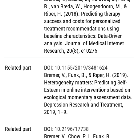
hervorgehoben. Darüber hinaus wurde das Potenzial von
B., van Breda, W., Hoogendoorn, M., &
auf maschinellem Lernen basierenden
Riper, H. (2018). Predicting therapy
Entscheidungsunterstützungssystemen in der klinischen
success and costs for personalized
Praxis aus der Sicht von Psychotherapeuten untersucht.
treatment recommendations using
baseline characteristics: Data-Driven
analysis. Journal of Medical Internet
Research, 20(8), e10275
Related part
DOI
:
10.1155/2019/3481624
Bremer, V., Funk, B., & Riper, H. (2019).
Heterogeneity matters: Predicting Self-
Esteem in online interventions based on
ecological momentary assessment data.
Depression Research and Treatment,
2019, 1–9.
Related part
DOI
:
10.2196/17738
Bremer, V., Chow, P. I., Funk, B.,