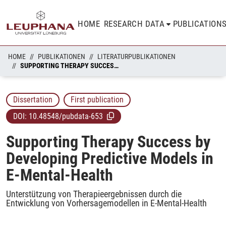
HOME
RESEARCH DATA
PUBLICATION
HOME
PUBLIKATIONEN
LITERATURPUBLIKATIONEN
SUPPORTING THERAPY SUCCESS BY DEVELOPING PREDICTIVE MODELS IN E-MENTAL-HEALTH
Dissertation
First publication
DOI:
10.48548/pubdata-653
Supporting Therapy Success by
Developing Predictive Models in
E-Mental-Health
Unterstützung von Therapieergebnissen durch die
Entwicklung von Vorhersagemodellen in E-Mental-Health