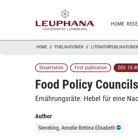
HOME
RES
HOME
PUBLIKATIONEN
LITERATURPUBLIKATIONE
Dissertation
First publication
DOI:
10.4
Food Policy Councils
Ernährungsräte: Hebel für eine Na
Author
Sieveking, Annelie Bettina Elisabeth