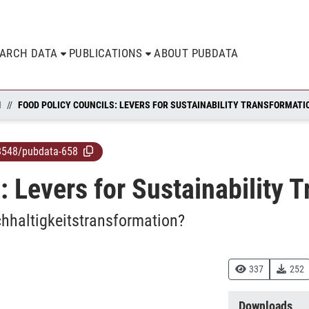
EARCH DATA
PUBLICATIONS
ABOUT PUBDATA
N
FOOD POLICY COUNCILS: LEVERS FOR SUSTAINABILITY TRANSFORMATI
8548/pubdata-658
: Levers for Sustainability 
chhaltigkeitstransformation?
337
252
Downloads