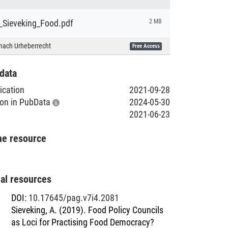
_Sieveking_Food.pdf
2 MB
nach Urheberrecht
Free Access
data
lication
2021-09-28
tion in PubData
2024-05-30
2021-06-23
he resource
nal resources
DOI
:
10.17645/pag.v7i4.2081
Sieveking, A. (2019). Food Policy Councils
as Loci for Practising Food Democracy?