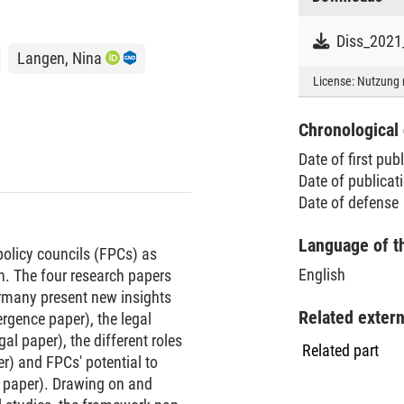
Diss_2021
Langen, Nina
License:
Nutzung 
Chronological 
Date of first pub
Date of publica
Date of defense
Language of t
policy councils (FPCs) as
English
on. The four research papers
rmany present new insights
Related exter
rgence paper), the legal
al paper), the different roles
Related part
r) and FPCs' potential to
 paper). Drawing on and