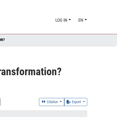
LOG IN
EN
ON?
Transformation?
Citation
Export