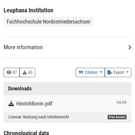
Leuphana Institution
Fachhochschule Nordostniedersachsen
More information
Creation Context
Research
87
63
Citation
Export
Collections
Downloads
Literaturpublikationen
HinrichBonin.pdf
166 KB
License:
Nutzung nach Urheberrecht
Free Access
Chronological data