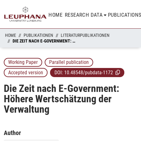
HOME
RESEARCH DATA
PUBLICATION
HOME
PUBLIKATIONEN
LITERATURPUBLIKATIONEN
DIE ZEIT NACH E-GOVERNMENT: HÖHERE WERTSCHÄTZUNG DER VERWALTUNG
Working Paper
Parallel publication
Accepted version
DOI:
10.48548/pubdata-1172
Die Zeit nach E-Government:
Höhere Wertschätzung der
Verwaltung
Author