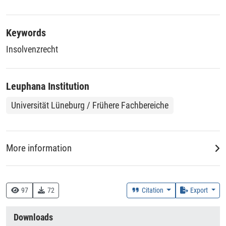
Keywords
Insolvenzrecht
Leuphana Institution
Universität Lüneburg / Frühere Fachbereiche
More information
Creation Context
Research
97
72
Citation
Export
Collections
Downloads