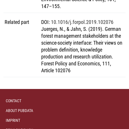
Intensität der Interaktionen abnehmen, was auf einen
147–155.
Zielkonflikt zwischen gesellschaftlichen und
wissenschaftlichen Ergebnissen und Wirkungen hindeutet.
Related part
DOI
:
10.1016/j.forpol.2019.102076
Insgesamt unterstützen die empirischen Ergebnisse dieser
Juerges, N., & Jahn, S. (2019). German
Arbeit die erwartete Wirksamkeit transdisziplinärer
forest management stakeholders at the
Forschung bei der Bereitstellung von gesellschaftlich
science-society interface: Their views on
relevantem, anwendbarem Wissen und ermutigen zur
problem definition, knowledge
weiteren Finanzierung transdisziplinärer Forschung durch
production and research utilization.
Förderorganisationen.
Forest Policy and Economics, 111,
Article 102076
CONTACT
ABOUT PUBDATA
IMPRINT