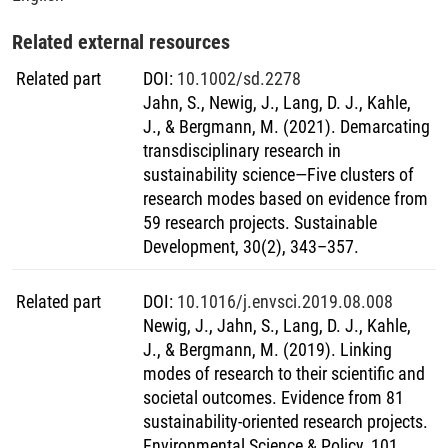
scientific outcomes and impacts. Overall, the empirical
über rein beratende Forschungsansätze hinaus und ist von
results of this thesis support the claimed effectiveness of
dem zu unterscheiden, was als angewandte Forschung
Related external resources
transdisciplinary research in providing societally relevant,
konzeptualisiert wird. Die Regressionsanalyse von 81
applicable knowledge and encourage further funding of
Forschungsprojekten und statistische Gruppenvergleiche
Related part
DOI
:
10.1002/sd.2278
transdisciplinary research by funding agencies.
der fünf Forschungsmodus-Cluster zeigen, dass die
Jahn, S., Newig, J., Lang, D. J., Kahle,
gesellschaftlichen und akademischen Ergebnisse und
J., & Bergmann, M. (2021). Demarcating
Wirkungen je nach spezifischen Projektmerkmalen und
transdisciplinary research in
Kombinationen von Projektmerkmalen, definiert als
sustainability science—Five clusters of
Forschungsmodi, variieren. Die Ergebnisse deuten darauf
research modes based on evidence from
hin, dass interaktivere Forschungsmodi eine größere
59 research projects. Sustainable
gesellschaftliche Wirkung erzielen. Insbesondere die
Development, 30(2), 343–357.
Einbeziehung von Praktikern in frühen Projektphasen und
die gezielte Verbreitung der Forschungsergebnisse wirken
Related part
DOI
:
10.1016/j.envsci.2019.08.008
sich positiv auf die gesellschaftlichen Wirkungen aus.
Newig, J., Jahn, S., Lang, D. J., Kahle,
Dieser Befund deckt sich auch mit den Erwartungen der
J., & Bergmann, M. (2019). Linking
Praktiker an integrative Forschung und Forschungsnutzung,
modes of research to their scientific and
die sich aus der qualitativen Analyse ergeben. Darüber
societal outcomes. Evidence from 81
hinaus zeigen die quantitativen Ergebnisse, dass die
sustainability-oriented research projects.
wissenschaftlichen Ergebnisse und Wirkungen mit der
Environmental Science & Policy, 101,