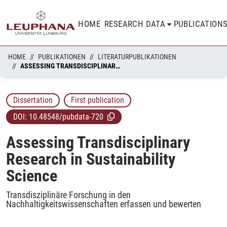
HOME
RESEARCH DATA
PUBLICATION
HOME
PUBLIKATIONEN
LITERATURPUBLIKATIONEN
ASSESSING TRANSDISCIPLINARY RESEARCH IN SUSTAINABILITY SCIENCE
Dissertation
First publication
DOI:
10.48548/pubdata-720
Assessing Transdisciplinary
Research in Sustainability
Science
Transdisziplinäre Forschung in den
Nachhaltigkeitswissenschaften erfassen und bewerten