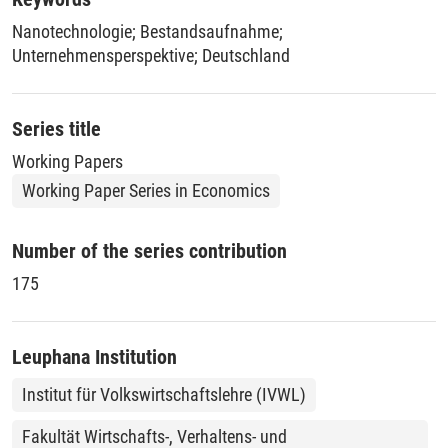
spezifischen Unternehmensaktivitäten sowie Meinungen der
Nanotechnologie
;
Bestandsaufnahme
;
Unternehmer bezüglich der Rolle von Staat und Gesellschaft
Unternehmensperspektive
;
Deutschland
im Innovationsprozess der Nanotechnologie.
Series title
Working Papers
Working Paper Series in Economics
Number of the series contribution
175
Leuphana Institution
Institut für Volkswirtschaftslehre (IVWL)
Fakultät Wirtschafts-, Verhaltens- und