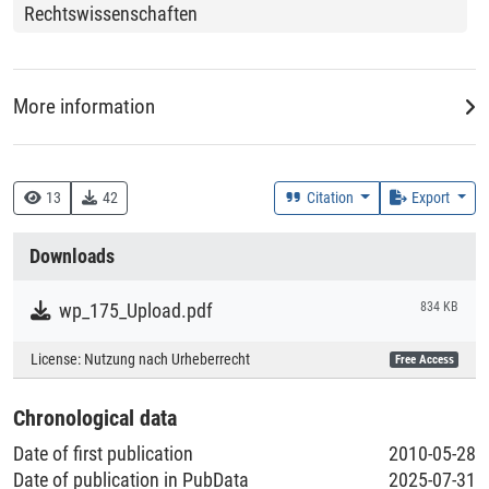
Rechtswissenschaften
More information
DDC
330 :: Wirtschaft
13
42
Citation
Export
Creation Context
Downloads
Research
wp_175_Upload.pdf
834 KB
Collections
License:
Nutzung nach Urheberrecht
Free Access
Literaturpublikationen
Chronological data
Date of first publication
2010-05-28
Date of publication in PubData
2025-07-31