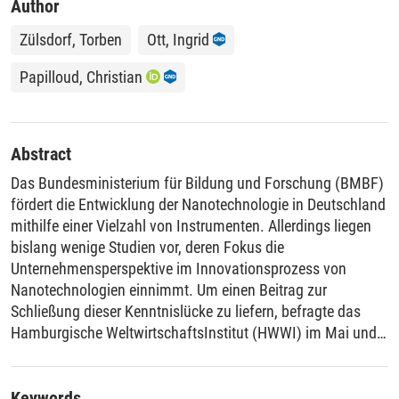
Author
Zülsdorf, Torben
Ott, Ingrid
Papilloud, Christian
Abstract
Das Bundesministerium für Bildung und Forschung (BMBF)
fördert die Entwicklung der Nanotechnologie in Deutschland
mithilfe einer Vielzahl von Instrumenten. Allerdings liegen
bislang wenige Studien vor, deren Fokus die
Unternehmensperspektive im Innovationsprozess von
Nanotechnologien einnimmt. Um einen Beitrag zur
Schließung dieser Kenntnislücke zu liefern, befragte das
Hamburgische WeltwirtschaftsInstitut (HWWI) im Mai und
Juni 2008 Firmen in Deutschland, die Nanotechnologien
einsetzen. Wesentliche Inhalte der Online-Umfrage waren
allgemeine Angaben über die Unternehmen, Daten zu
Keywords