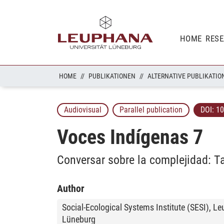
HOME
RES
HOME
PUBLIKATIONEN
Audiovisual
Parallel publication
DOI:
10
Voces Indígenas 7
Conversar sobre la complejidad: Ta
Author
Social-Ecological Systems Institute (SESI), L
Lüneburg