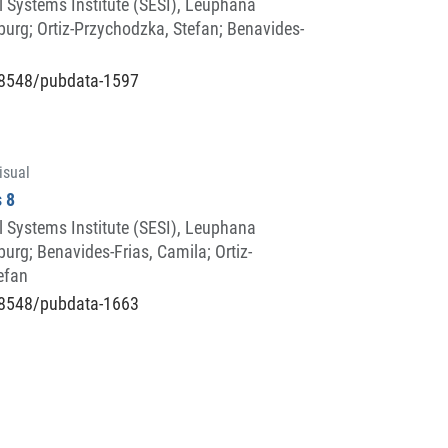
l Systems Institute (SESI), Leuphana
burg
;
Ortiz-Przychodzka, Stefan
;
Benavides-
8548/pubdata-1597
isual
 8
l Systems Institute (SESI), Leuphana
burg
;
Benavides-Frias, Camila
;
Ortiz-
efan
8548/pubdata-1663