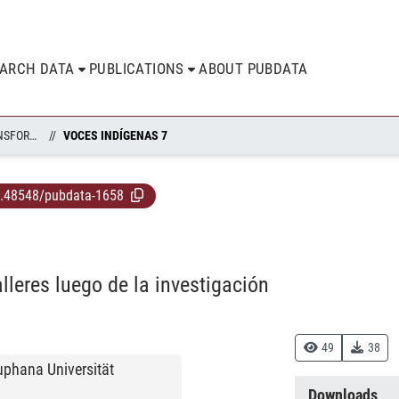
EARCH DATA
PUBLICATIONS
ABOUT PUBDATA
ALTERNATIVE PUBLIKATIONSFORMATE
VOCES INDÍGENAS 7
.48548/pubdata-1658
lleres luego de la investigación
49
38
euphana Universität
Downloads