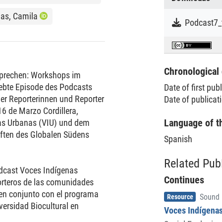
ias, Camila
Podcast7_
Chronological 
 sprechen: Workshops im
iebte Episode des Podcasts
Date of first pub
er Reporterinnen und Reporter
Date of publicat
 de Marzo Cordillera,
Language of t
s Urbanas (VIU) und dem
haften des Globalen Südens
Spanish
Related Pub
odcast Voces Indígenas
Continues
porteros de las comunidades
 en conjunto con el programa
Item type
,
Resource
Sound
versidad Biocultural en
Voces Indígenas