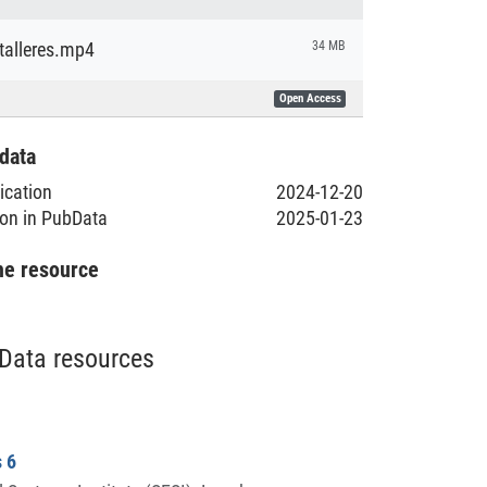
talleres.mp4
34 MB
Open Access
data
lication
2024-12-20
ion in PubData
2025-01-23
he resource
Data resources
 6