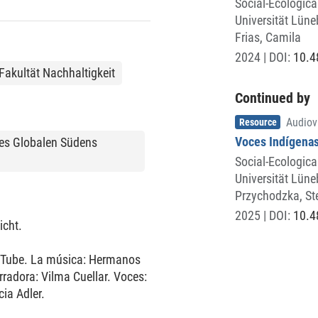
Social-Ecologica
Universität Lüne
Frias, Camila
2024
| DOI:
10.4
Fakultät Nachhaltigkeit
Continued by
Item type
,
Resource
Audiov
Voces Indígenas
 des Globalen Südens
Social-Ecologica
Universität Lüne
Przychodzka, St
2025
| DOI:
10.4
icht.
ouTube. La música: Hermanos
radora: Vilma Cuellar. Voces:
ia Adler.