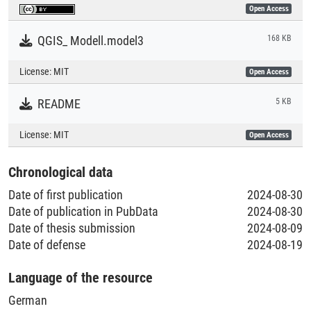
available, can also be used for cities other than Hamburg.
Open Access
Literaturpublikationen
QGIS_ Modell.model3
168 KB
License:
MIT
Open Access
README
5 KB
License:
MIT
Open Access
Chronological data
Date of first publication
2024-08-30
Date of publication in PubData
2024-08-30
Date of thesis submission
2024-08-09
Date of defense
2024-08-19
Language of the resource
German