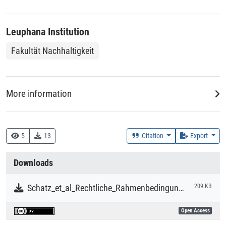
Leuphana Institution
Fakultät Nachhaltigkeit
More information
Creation Context
Research
5
13
Citation
Export
Collections
Downloads
Literaturpublikationen
Schatz_et_al_Rechtliche_Rahmenbedingungen_der_Verklappung_von_Ladungsrueckstaenden_fester_Massengueter_durch_Seeschiffe.pdf
209 KB
Open Access