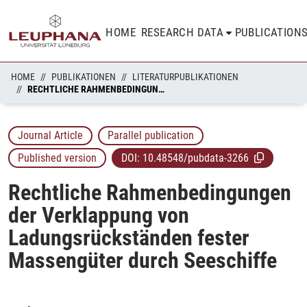
HOME
RESEARCH DATA
PUBLICATION
HOME
PUBLIKATIONEN
LITERATURPUBLIKATIONEN
RECHTLICHE RAHMENBEDINGUNGEN DER VERKLAPPUNG VON LADUNGSRÜCKSTÄNDEN FESTER MASSENGÜTER DURCH SEESCHIFFE
Journal Article
Parallel publication
Published version
DOI:
10.48548/pubdata-3266
Rechtliche Rahmenbedingungen
der Verklappung von
Ladungsrückständen fester
Massengüter durch Seeschiffe