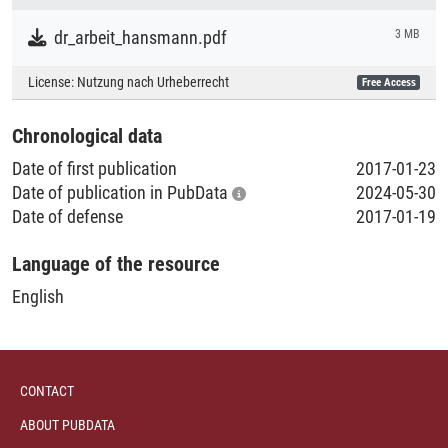
Research
Anwendung in verschiedenen Unternehmen um eine
dr_arbeit_hansmann.pdf
3 MB
praktische Relevanz zu gewährleisten. Die Struktur der
Collections
Doktorarbeit ist die folgende: In einem ersten Schritt ist ein
License:
Nutzung nach Urheberrecht
Free Access
Literaturpublikationen
strukturierter Literaturreview durchgeführt worden, welcher
sich auf bestehende Reifegradmodelle im Big Data Umfeld
Chronological data
sowie benachbarten Disziplinen wie Business Intelligence
und Performance Management konzentriert. Ausgehend
Date of first publication
2017-01-23
von den identifizierten Forschungslücken ist ein
Date of publication in PubData
2024-05-30
Konstruktionsmodell entwickelt und angewendet worden,
Date of defense
2017-01-19
gefolgt von der finalen Modellevaluation.
Language of the resource
English
CONTACT
ABOUT PUBDATA