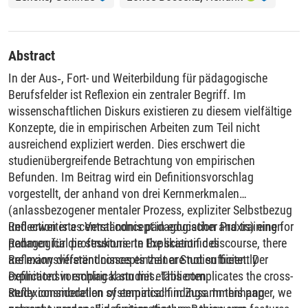
Abstract
In der Aus‑, Fort- und Weiterbildung für pädagogische
Berufsfelder ist Reflexion ein zentraler Begriff. Im
wissenschaftlichen Diskurs existieren zu diesem vielfältige
Konzepte, die in empirischen Arbeiten zum Teil nicht
ausreichend expliziert werden. Dies erschwert die
studienübergreifende Betrachtung von empirischen
Befunden. Im Beitrag wird ein Definitionsvorschlag
vorgestellt, der anhand von drei Kernmerkmalen
(anlassbezogener mentaler Prozess, expliziter Selbstbezug
und erweitertes Verständnis pädagogischer Praxis) einen
Reflection is a central concept in education and training for
Rahmen für die strukturierte Explikation des
pedagogical professions. In the scientific discourse, there
Reflexionsverständnisses einzelner Studien bietet. Der
are many different concepts that are not sufficiently
Definitionsvorschlag kann mit etablierten
explicated in empirical studies. This complicates the cross-
Reflexionsmodellen systematisch in Zusammenhang
study consideration of empirical findings. In this paper, we