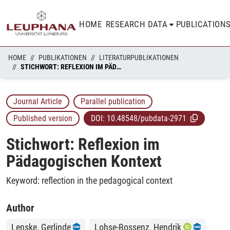
HOME
RESEARCH DATA
PUBLICATION
HOME
PUBLIKATIONEN
LITERATURPUBLIKATIONEN
STICHWORT: REFLEXION IM PÄDAGOGISCHEN KONTEXT
Journal Article
Parallel publication
Published version
DOI:
10.48548/pubdata-2971
Stichwort: Reflexion im
Pädagogischen Kontext
Keyword: reflection in the pedagogical context
Author
Lenske, Gerlinde
Lohse-Bossenz, Hendrik