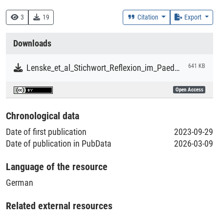
Research
3
19
Citation
Export
Collections
Downloads
Literaturpublikationen
Lenske_et_al_Stichwort_Reflexion_im_Paedagogischen_Kontext.pdf
641 KB
Open Access
Chronological data
Date of first publication
2023-09-29
Date of publication in PubData
2026-03-09
Language of the resource
German
Related external resources