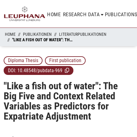
HOME
RESEARCH DATA
PUBLICATION
HOME
PUBLIKATIONEN
LITERATURPUBLIKATIONEN
"LIKE A FISH OUT OF WATER": THE BIG FIVE AND CONTEXT RELATED VARIABLES AS PREDICTORS FOR EXPATRIATE ADJUSTMENT
Diploma Thesis
First publication
DOI:
10.48548/pubdata-969
"Like a fish out of water": The
Big Five and Context Related
Variables as Predictors for
Expatriate Adjustment