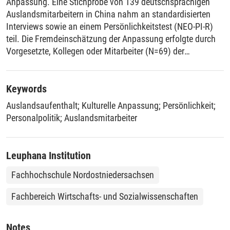
Anpassung. Eine Stichprobe von 139 deutschsprachigen
Auslandsmitarbeitern in China nahm an standardisierten
Interviews sowie an einem Persönlichkeitstest (NEO-PI-R)
teil. Die Fremdeinschätzung der Anpassung erfolgte durch
Vorgesetzte, Kollegen oder Mitarbeiter (N=69) der
Interviewten. Die Ergebnisse zeigen, dass mit Ausnahme
von Gewissenhaftigkeit, die Big Five Anpassung
vorhersagen können. Ebenfalls ziegen kontextspezifische
Keywords
Variablen einen Einfluss auf die Anpassung der
Auslandsaufenthalt
;
Kulturelle Anpassung
;
Persönlichkeit
;
Auslandsmitarbeiter.
Personalpolitik
;
Auslandsmitarbeiter
Leuphana Institution
Fachhochschule Nordostniedersachsen
Fachbereich Wirtschafts- und Sozialwissenschaften
Notes