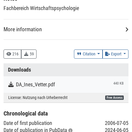
Fachbereich Wirtschaftspsychologie
More information
DDC
150 :: Psychologie
216
59
Citation
Export
Creation Context
Downloads
Study
DA_Ines_Vetter.pdf
440 KB
Collections
License:
Nutzung nach Urheberrecht
Free Access
Literaturpublikationen
Chronological data
Date of first publication
2006-07-05
Date of publication in PubData
2024-06-05