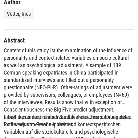
Author
Vetter, Ines
Abstract
Content of this study ist the examination of the influence of
personality and context related variables on socio-cultural
as well as psychological adjustment. A sample of 139
German speaking expatriates in China participated in
standardized interviews and filled out a personality
questionnaire (NEO-PI-R). Other-ratings of adjustment were
provided by supervisors, colleagues, or employees (N=69)
of the interviewee. Results show that with exception of
Conscientiousness the Big Five predict adjustment.
Likewise, context related variables were found to be related
Inhalt dieser empirischen Studie ist die Untersuchung des
to the adjustment of expatriates.
Einflusses von Persönlichkeit und kontextspezifischen
Variablen auf die soziokulturelle und psychologische