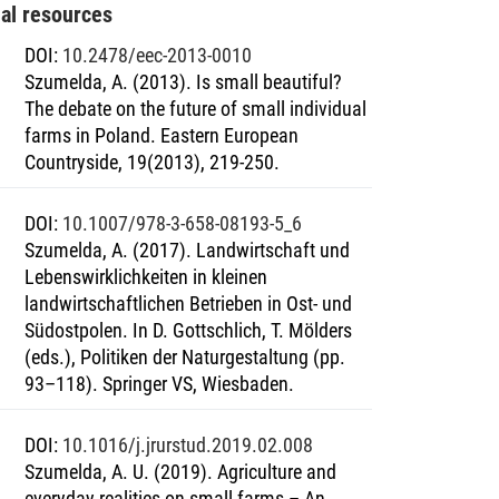
nal resources
DOI
:
10.2478/eec-2013-0010
Szumelda, A. (2013). Is small beautiful?
The debate on the future of small individual
farms in Poland. Eastern European
Countryside, 19(2013), 219-250.
DOI
:
10.1007/978-3-658-08193-5_6
Szumelda, A. (2017). Landwirtschaft und
Lebenswirklichkeiten in kleinen
landwirtschaftlichen Betrieben in Ost- und
Südostpolen. In D. Gottschlich, T. Mölders
(eds.), Politiken der Naturgestaltung (pp.
93–118). Springer VS, Wiesbaden.
DOI
:
10.1016/j.jrurstud.2019.02.008
Szumelda, A. U. (2019). Agriculture and
everyday realities on small farms – An