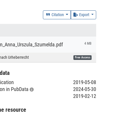
Citation
Export
ion_Anna_Urszula_Szumelda.pdf
4 MB
nach Urheberrecht
Free Access
data
lication
2019-05-08
tion in PubData
2024-05-30
2019-02-12
he resource