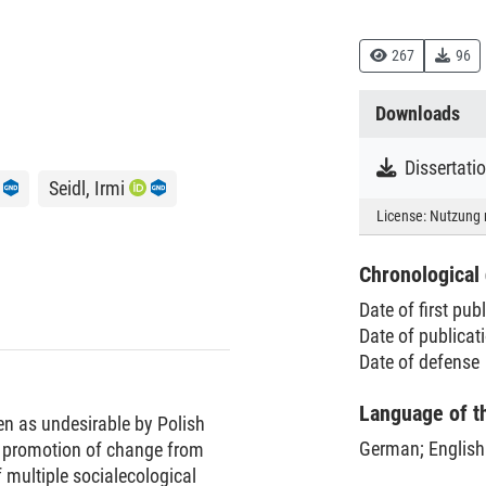
267
96
Downloads
Dissertat
Seidl, Irmi
License:
Nutzung 
Chronological 
Date of first pub
Date of publica
Date of defense
Language of t
een as undesirable by Polish
German
;
English
he promotion of change from
f multiple socialecological