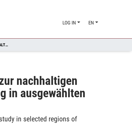
LOG IN
EN
DER BEITRAG KLEINER LANDWIRTSCHAFTLICHER BETRIEBE ZUR NACHHALTIGEN ENTWICKLUNG LÄNDLICHER RÄUME. EINE UNTERSUCHUNG IN AUSGEWÄHLTEN REGIONEN POLENS
 zur nachhaltigen
ng in ausgewählten
study in selected regions of