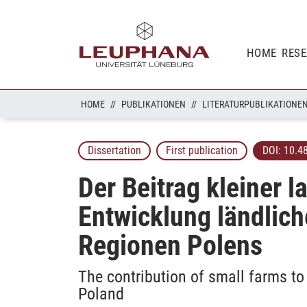
HOME
RES
HOME
PUBLIKATIONEN
LITERATURPUBLIKATIONE
Dissertation
First publication
DOI:
10.4
Der Beitrag kleiner l
Entwicklung ländlic
Regionen Polens
The contribution of small farms to
Poland